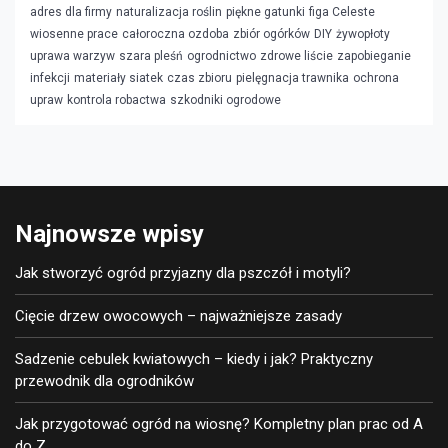
adres dla firmy
naturalizacja roślin
piękne gatunki
figa Celeste
wiosenne prace
całoroczna ozdoba
zbiór ogórków
DIY
żywopłoty
uprawa warzyw
szara pleśń
ogrodnictwo
zdrowe liście
zapobieganie
infekcji
materiały siatek
czas zbioru
pielęgnacja trawnika
ochrona
upraw
kontrola robactwa
szkodniki ogrodowe
Najnowsze wpisy
Jak stworzyć ogród przyjazny dla pszczół i motyli?
Cięcie drzew owocowych – najważniejsze zasady
Sadzenie cebulek kwiatowych – kiedy i jak? Praktyczny
przewodnik dla ogrodników
Jak przygotować ogród na wiosnę? Kompletny plan prac od A
do Z