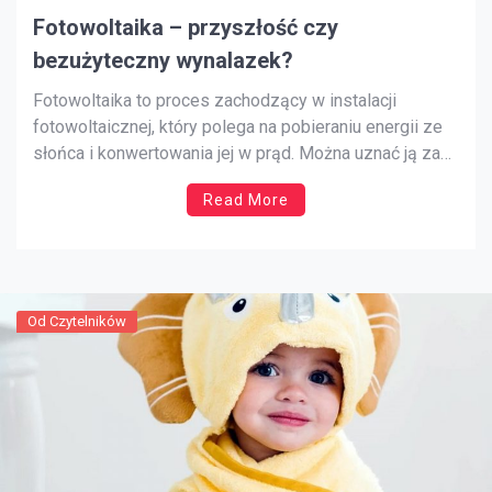
Fotowoltaika – przyszłość czy
bezużyteczny wynalazek?
Fotowoltaika to proces zachodzący w instalacji
fotowoltaicznej, który polega na pobieraniu energii ze
słońca i konwertowania jej w prąd. Można uznać ją za
nowoczesną technologię przyjazną
Read More
środowisku, ponieważ wytwarzanie tego typu energii
nie generuje dla człowieka żadnych szkodliwych
substancji, takich jak dwutlenek węgla. Wybranie
fotowoltaiki jako główne źródło generowania prądu to
[…]
Od Czytelników