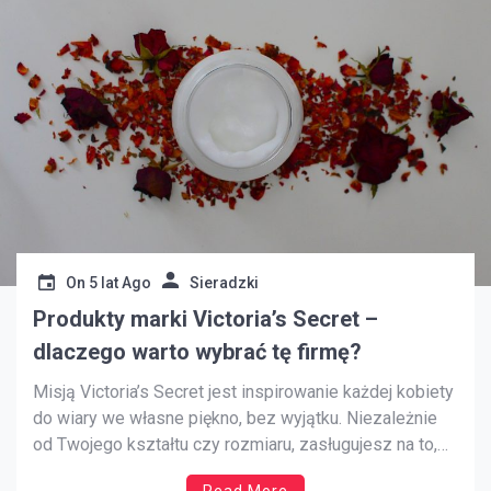
On
5 lat Ago
Sieradzki
Produkty marki Victoria’s Secret –
dlaczego warto wybrać tę firmę?
Misją Victoria’s Secret jest inspirowanie każdej kobiety
do wiary we własne piękno, bez wyjątku. Niezależnie
od Twojego kształtu czy rozmiaru, zasługujesz na to,
aby czuć się pewną siebie zarówno na zewnątrz, jak i