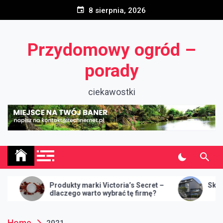
Skip
8 sierpnia, 2026
to
content
Przydomowy ogród –
porady
ciekawostki
y marki Victoria’s Secret –
Skup nieruchomości w Szcz
o warto wybrać tę firmę?
Home
2021