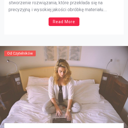
stworzenie rozwiązania, które przekłada się na
precyzyjną i wysokiej jakości obróbkę materiału.
Stworzyło to zupełnie nowe możliwości jeśli chodzi o
Read More
wykorzystanie sklejek. Z uwagi na swoje właściwości,
już wcześniej materiał ten był wykorzystywany w
sektorze stolarskich oraz budowlanym. Obecnie jednak
można z niego korzystać także […]
Od Czytelników