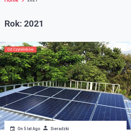
Rok:
2021
Od Czytelników
On
5 lat Ago
Sieradzki