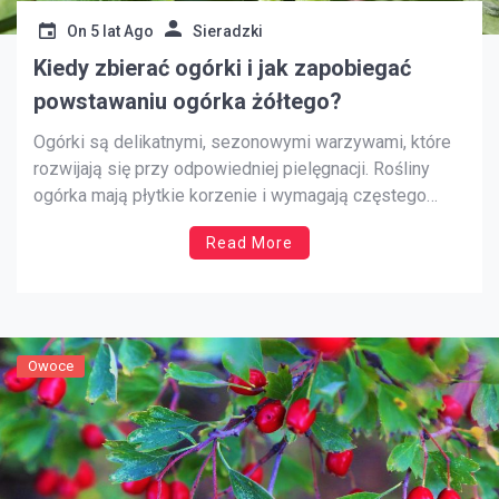
On
5 lat Ago
Sieradzki
Kiedy zbierać ogórki i jak zapobiegać
powstawaniu ogórka żółtego?
Ogórki są delikatnymi, sezonowymi warzywami, które
rozwijają się przy odpowiedniej pielęgnacji. Rośliny
ogórka mają płytkie korzenie i wymagają częstego
podlewania przez cały okres wegetacyjny. Są także
Read More
szybko rosnące, dlatego też częste zbiory są ważne,
aby nie dopuścić do uzyskania żółtego ogórka.
Przyjrzyjmy się temu, skąd wiadomo, kiedy ogórek jest
dojrzały […]
Owoce