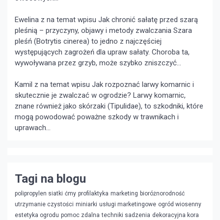
Ewelina z na temat wpisu
Jak chronić sałatę przed szarą
pleśnią – przyczyny, objawy i metody zwalczania
Szara
pleśń (Botrytis cinerea) to jedno z najczęściej
występujących zagrożeń dla upraw sałaty. Choroba ta,
wywoływana przez grzyb, może szybko zniszczyć...
Kamil z na temat wpisu
Jak rozpoznać larwy komarnic i
skutecznie je zwalczać w ogrodzie?
Larwy komarnic,
znane również jako skórzaki (Tipulidae), to szkodniki, które
mogą powodować poważne szkody w trawnikach i
uprawach...
Tagi na blogu
polipropylen siatki
ćmy
profilaktyka
marketing
bioróżnorodność
utrzymanie czystości
miniarki
usługi marketingowe
ogród wiosenny
estetyka ogrodu
pomoc zdalna
techniki sadzenia
dekoracyjna kora