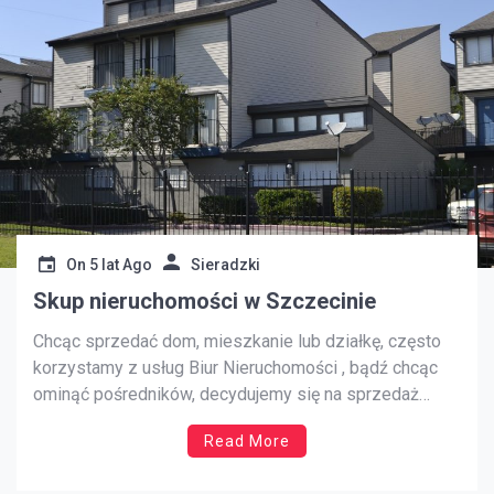
On
5 lat Ago
Sieradzki
Skup nieruchomości w Szczecinie
Chcąc sprzedać dom, mieszkanie lub działkę, często
korzystamy z usług Biur Nieruchomości , bądź chcąc
ominąć pośredników, decydujemy się na sprzedaż
bezpośrednią. Niestety w obu przypadkach trwa to
Read More
bardzo długo ( nawet miesiące lub lata), a bez
znajomości prawnej, ekonomicznej i podatkowej, może