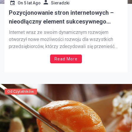
On
5 lat Ago
Sieradzki
Pozycjonowanie stron internetowych –
nieodłączny element sukcesywnego
przedsiębiorstwa
Internet wraz ze swoim dynamicznym rozwojem
otworzył nowe możliwości rozwoju dla wszystkich
przedsiębiorców, którzy zdecydowali się przenieść
swoją działalność do sieci. Obecnie przy
Read More
wykorzystaniu coraz to nowych narzędzi, a także
ulepszeń, które stale są wprowadzane w zakresie
sieci, można szybko i skutecznie wypromować swój
własny biznes, a także zdobyć klientów […]
Od Czytelników