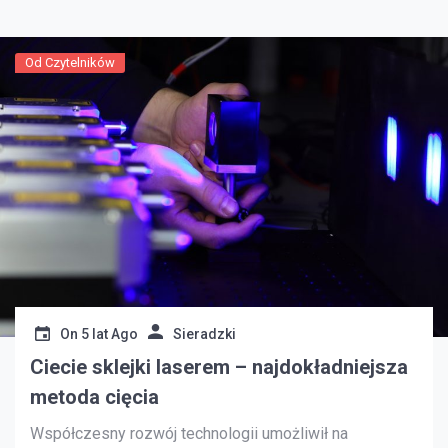
się to skończyć niekorzystną dla właścicieli transakcją
[…]
Od Czytelników
On
5 lat Ago
Sieradzki
Ciecie sklejki laserem – najdokładniejsza
metoda cięcia
Współczesny rozwój technologii umożliwił na