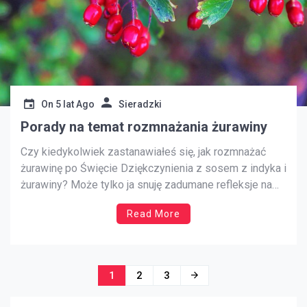
On
5 lat Ago
Sieradzki
Porady na temat rozmnażania żurawiny
Czy kiedykolwiek zastanawiałeś się, jak rozmnażać
żurawinę po Święcie Dziękczynienia z sosem z indyka i
żurawiny? Może tylko ja snuję zadumane refleksje na
temat rozmnażania żurawiny po wakacyjnej kolacji. Jeśli
Read More
jednak jesteś zainteresowany rozmnażaniem żurawiny,
przeczytaj dalej, aby dowiedzieć się użytecznych
informacji na ten temat. Jak rozmnażać żurawinę w
ogrodzie? […]
Nawigacja
1
2
3
po