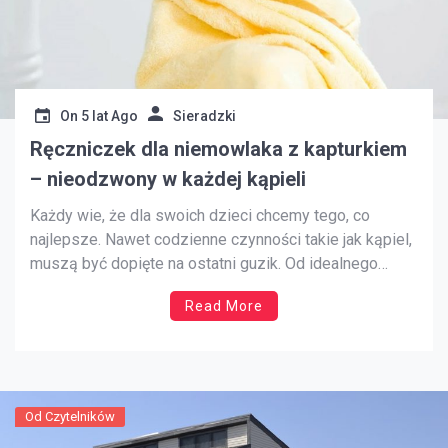
On
5 lat Ago
Sieradzki
Ręczniczek dla niemowlaka z kapturkiem
– nieodzwony w każdej kąpieli
Każdy wie, że dla swoich dzieci chcemy tego, co
najlepsze. Nawet codzienne czynności takie jak kąpiel,
muszą być dopięte na ostatni guzik. Od idealnego
płynu, przez wygodną wanienkę, aż po najlepszej
Read More
jakości ręcznik. Wbrew pozorom, na rynku dostępnych
jest wiele ręczników dla niemowląt i dzieci, nie
wszystkie jednak są takie […]
Od Czytelników