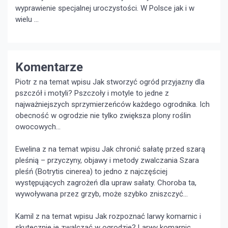
wyprawienie specjalnej uroczystości. W Polsce jak i w
wielu …
Komentarze
Piotr z na temat wpisu
Jak stworzyć ogród przyjazny dla
pszczół i motyli?
Pszczoły i motyle to jedne z
najważniejszych sprzymierzeńców każdego ogrodnika. Ich
obecność w ogrodzie nie tylko zwiększa plony roślin
owocowych...
Ewelina z na temat wpisu
Jak chronić sałatę przed szarą
pleśnią – przyczyny, objawy i metody zwalczania
Szara
pleśń (Botrytis cinerea) to jedno z najczęściej
występujących zagrożeń dla upraw sałaty. Choroba ta,
wywoływana przez grzyb, może szybko zniszczyć...
Kamil z na temat wpisu
Jak rozpoznać larwy komarnic i
skutecznie je zwalczać w ogrodzie?
Larwy komarnic,