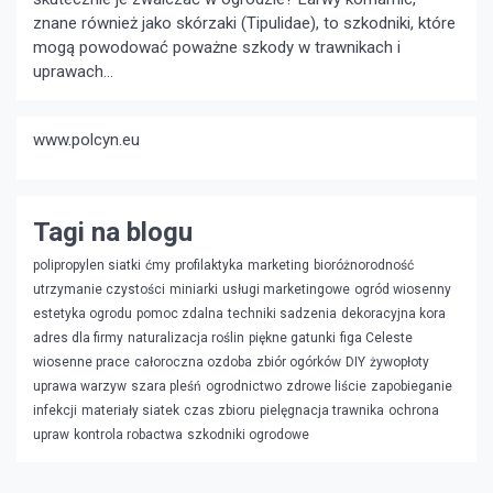
znane również jako skórzaki (Tipulidae), to szkodniki, które
mogą powodować poważne szkody w trawnikach i
uprawach...
www.polcyn.eu
Tagi na blogu
polipropylen siatki
ćmy
profilaktyka
marketing
bioróżnorodność
utrzymanie czystości
miniarki
usługi marketingowe
ogród wiosenny
estetyka ogrodu
pomoc zdalna
techniki sadzenia
dekoracyjna kora
adres dla firmy
naturalizacja roślin
piękne gatunki
figa Celeste
wiosenne prace
całoroczna ozdoba
zbiór ogórków
DIY
żywopłoty
uprawa warzyw
szara pleśń
ogrodnictwo
zdrowe liście
zapobieganie
infekcji
materiały siatek
czas zbioru
pielęgnacja trawnika
ochrona
upraw
kontrola robactwa
szkodniki ogrodowe