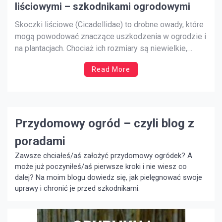
liściowymi – szkodnikami ogrodowymi
Skoczki liściowe (Cicadellidae) to drobne owady, które
mogą powodować znaczące uszkodzenia w ogrodzie i
na plantacjach. Chociaż ich rozmiary są niewielkie,
szkody wyrządzane przez skoczki mogą być poważne
Read More
– od osłabienia roślin po obniżenie jakości owoców i
warzyw. W artykule dowiesz się, jak rozpoznać skoczki
liściowe, jakie zagrożenia niosą dla […]
Przydomowy ogród – czyli blog z
poradami
Zawsze chciałeś/aś założyć przydomowy ogródek? A
może już poczyniłeś/aś pierwsze kroki i nie wiesz co
dalej? Na moim blogu dowiedz się, jak pielęgnować swoje
uprawy i chronić je przed szkodnikami.