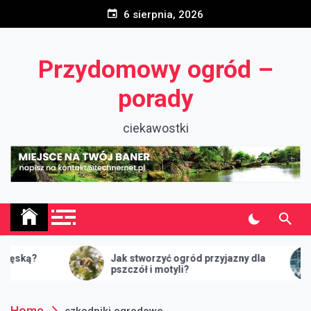
Skip
6 sierpnia, 2026
to
content
Przydomowy ogród –
porady
ciekawostki
?
Jak stworzyć ogród przyjazny dla
Co
pszczół i motyli?
Home
szkodniki ogrodowe