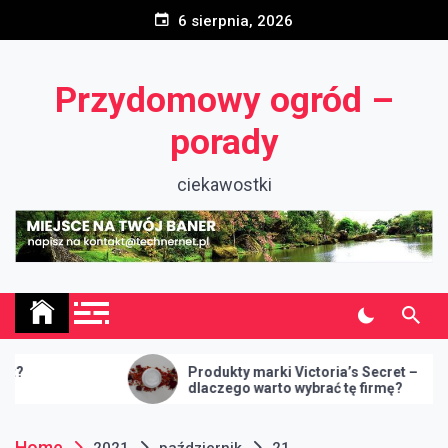
Skip
6 sierpnia, 2026
to
content
Przydomowy ogród –
porady
ciekawostki
Produkty marki Victoria’s Secret –
dlaczego warto wybrać tę firmę?
Home
2021
październik
21