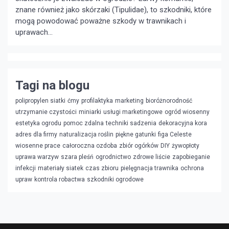
znane również jako skórzaki (Tipulidae), to szkodniki, które
mogą powodować poważne szkody w trawnikach i
uprawach...
Tagi na blogu
polipropylen siatki
ćmy
profilaktyka
marketing
bioróżnorodność
utrzymanie czystości
miniarki
usługi marketingowe
ogród wiosenny
estetyka ogrodu
pomoc zdalna
techniki sadzenia
dekoracyjna kora
adres dla firmy
naturalizacja roślin
piękne gatunki
figa Celeste
wiosenne prace
całoroczna ozdoba
zbiór ogórków
DIY
żywopłoty
uprawa warzyw
szara pleśń
ogrodnictwo
zdrowe liście
zapobieganie
infekcji
materiały siatek
czas zbioru
pielęgnacja trawnika
ochrona
upraw
kontrola robactwa
szkodniki ogrodowe