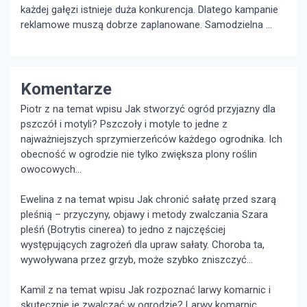
każdej gałęzi istnieje duża konkurencja. Dlatego kampanie
reklamowe muszą dobrze zaplanowane. Samodzielna …
Komentarze
Piotr z na temat wpisu
Jak stworzyć ogród przyjazny dla
pszczół i motyli?
Pszczoły i motyle to jedne z
najważniejszych sprzymierzeńców każdego ogrodnika. Ich
obecność w ogrodzie nie tylko zwiększa plony roślin
owocowych...
Ewelina z na temat wpisu
Jak chronić sałatę przed szarą
pleśnią – przyczyny, objawy i metody zwalczania
Szara
pleśń (Botrytis cinerea) to jedno z najczęściej
występujących zagrożeń dla upraw sałaty. Choroba ta,
wywoływana przez grzyb, może szybko zniszczyć...
Kamil z na temat wpisu
Jak rozpoznać larwy komarnic i
skutecznie je zwalczać w ogrodzie?
Larwy komarnic,