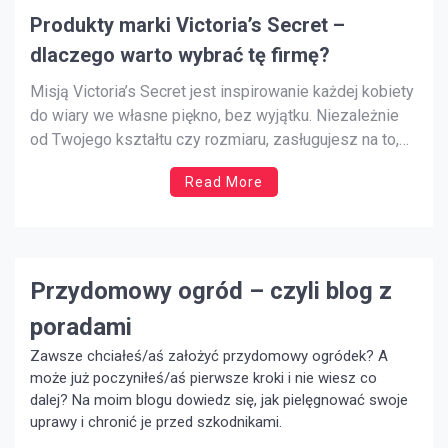
Produkty marki Victoria’s Secret –
dlaczego warto wybrać tę firmę?
Misją Victoria’s Secret jest inspirowanie każdej kobiety
do wiary we własne piękno, bez wyjątku. Niezależnie
od Twojego kształtu czy rozmiaru, zasługujesz na to,
aby czuć się pewną siebie zarówno na zewnątrz, jak i
Read More
wewnątrz, a my każdego dnia niestrudzenie pracujemy,
aby wyposażyć Cię w narzędzia i porady ekspertów, jak
to […]
Przydomowy ogród – czyli blog z
poradami
Zawsze chciałeś/aś założyć przydomowy ogródek? A
może już poczyniłeś/aś pierwsze kroki i nie wiesz co
dalej? Na moim blogu dowiedz się, jak pielęgnować swoje
uprawy i chronić je przed szkodnikami.