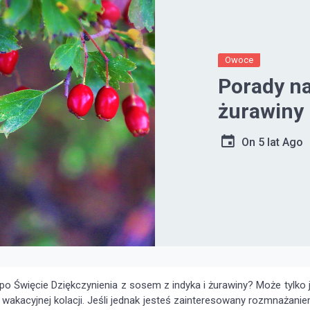
Owoce
Porady n
żurawiny
On
5 lat Ago
po Święcie Dziękczynienia z sosem z indyka i żurawiny? Może tylko 
wakacyjnej kolacji. Jeśli jednak jesteś zainteresowany rozmnażani