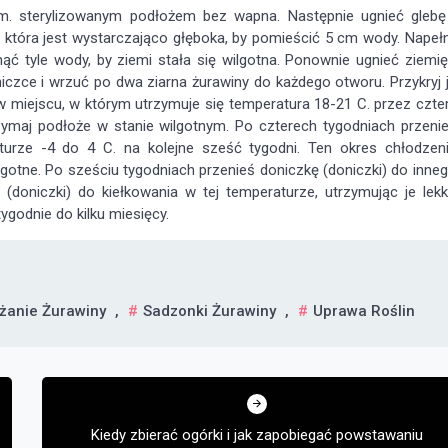
cm. sterylizowanym podłożem bez wapna. Następnie ugnieć glebę
 która jest wystarczająco głęboka, by pomieścić 5 cm wody. Napełn
ąć tyle wody, by ziemi stała się wilgotna. Ponownie ugnieć ziemię
iczce i wrzuć po dwa ziarna żurawiny do każdego otworu. Przykryj 
 miejscu, w którym utrzymuje się temperatura 18-21 C. przez czte
zymaj podłoże w stanie wilgotnym. Po czterech tygodniach przeni
turze -4 do 4 C. na kolejne sześć tygodni. Ten okres chłodzen
ilgotne. Po sześciu tygodniach przenieś doniczkę (doniczki) do inne
(doniczki) do kiełkowania w tej temperaturze, utrzymując je lek
ygodnie do kilku miesięcy.
anie Żurawiny
,
Sadzonki Żurawiny
,
Uprawa Roślin
Kiedy zbierać ogórki i jak zapobiegać powstawaniu