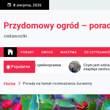
Skip
8 sierpnia, 2026
to
content
Przydomowy ogród – pora
ciekawostki
PORADY
OWOCE
WARZYWA
OD CZYTELNIK
i cywilnoprawna
Czym jest odzież ochronna i gdzie
Popularne
znajduje zastosowanie?
Home
Porady na temat rozmnażania żurawiny