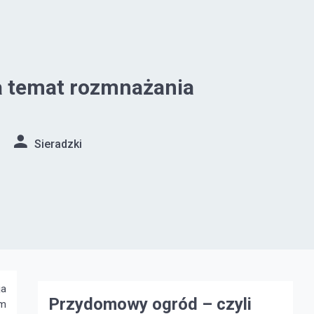
a temat rozmnażania
Sieradzki
ja
Przydomowy ogród – czyli
em