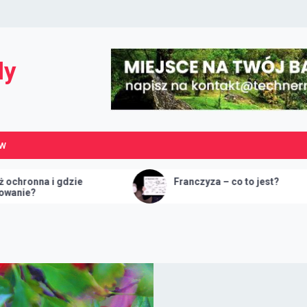
dy
ÓW
Franczyza – co to jest?