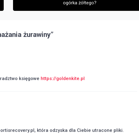
ogórka żółtego?
ażania żurawiny
”
doradztwo księgowe
https://goldenkite.pl
ortisrecovery.pl, która odzyska dla Ciebie utracone pliki.