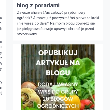
blog z poradami
Zawsze chciałeś/aś założyć przydomowy
do
ogródek? A może już poczyniłeś/aś pierwsze kroki
n.
i nie wiesz co dalej? Na moim blogu dowiedz się,
ch
jak pielęgnować swoje uprawy i chronić je przed
szkodnikami.
ło
pH
y,
rz
 W
y.
ży
ej
ej