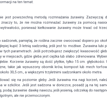
formacji na ten temat.
 nie jest powszechną metodą rozmnażania żurawiny. Zazwyczaj 
e znaczy to, że nie można rozmnażać żurawiny za pomocą nasio
 wytrwałości, ponieważ kiełkowanie żurawiny może trwać od trze
sadzonek, pamiętaj, że roślina zacznie owocować dopiero po oko
epiej kupić 3-letnią sadzonkę, jeśli jest to możliwe. Żurawina lubi 
ę w tych parametrach. Jeśli potrzebujesz zwiększyć kwasowość gleb
y w miejscach, gdzie gleba jest ciężka lub słabo zdrenowana. Wybie
ebie. Korzenie żurawiny są dość płytkie, tylko 15 cm. głębokości.
czne, takie jak wysuszony obornik krów, kompost lub mech torfow
koło 30,5 cm., a większymi trzyletnimi sadzonkami około metra.
dować się na poziomie gleby. Jeśli żurawina ma nagi korzeń, nale
na w szkółce. Jeśli jest sadzona w doniczce, posadź ją na tej sam
ę, podaj żurawinie dawkę nawozu; jeśli jesienią, odczekaj do następn
wilgotnym, ale nie przemoczonym.