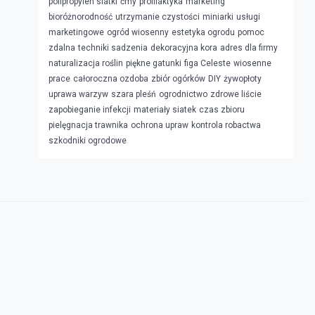
polipropylen siatki
ćmy
profilaktyka
marketing
bioróżnorodność
utrzymanie czystości
miniarki
usługi
marketingowe
ogród wiosenny
estetyka ogrodu
pomoc
zdalna
techniki sadzenia
dekoracyjna kora
adres dla firmy
naturalizacja roślin
piękne gatunki
figa Celeste
wiosenne
prace
całoroczna ozdoba
zbiór ogórków
DIY
żywopłoty
uprawa warzyw
szara pleśń
ogrodnictwo
zdrowe liście
zapobieganie infekcji
materiały siatek
czas zbioru
pielęgnacja trawnika
ochrona upraw
kontrola robactwa
szkodniki ogrodowe