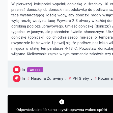
W pierwszej kolejności wypełnij doniczkę o średnicy 10 
przenieś doniczkę lub doniczki na podstawkę do podlewania,
tacę wystarczającą ilością wody, aby doniczki mogły wsiąkn
wylej resztę wody na tacę. Wywierć 2-3 otwory w każdej don
odrobiną podłoża uprawowego. Umieść doniczkę (doniczki) w
tygodnie w jasnym, ale pośrednim świetle słonecznym. Utr
doniczkę (doniczki) do chłodniejszego miejsce o tempera
rozpocznie kiełkowanie. Upewnij się, że podłoże jest lekko w
miejsca o stałej temperaturze 4-13 C. Pozostaw doniczkę 
wilgotne. Kiełkowanie zajmie w tym momencie zaledwie trzy t
In
Owoce
In
Nasiona Żurawiny
,
PH Gleby
,
Rozmnaż
Nawigacja
wpisu
Odpowiedzialność karna i cywilnoprawna wobec spółki