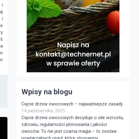
 i
ij
 i
je
ry
eś
ia
go
ko
Wpisy na blogu
Cięcie drzew owocowych – najważniejsze zasady
14 października, 2025
Cięcie drzew owocowych decyduje o sile wzrostu,
zdrowiu, regularności plonowania i jakości
owoców. To nie jest czarna magia – to zestaw
powtarzalnych reguł, które stosujemy …