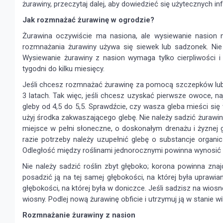
żurawiny, przeczytaj dalej, aby dowiedzieć się użytecznych in
Jak rozmnażać żurawinę w ogrodzie?
Żurawina oczywiście ma nasiona, ale wysiewanie nasion
rozmnażania żurawiny używa się siewek lub sadzonek. Ni
Wysiewanie żurawiny z nasion wymaga tylko cierpliwości i
tygodni do kilku miesięcy.
Jeśli chcesz rozmnażać żurawinę za pomocą szczepków lub 
3 latach. Tak więc, jeśli chcesz uzyskać pierwsze owoce, najl
gleby od 4,5 do 5,5. Sprawdźcie, czy wasza gleba mieści si
użyj środka zakwaszającego glebę. Nie należy sadzić żurawin
miejsce w pełni słoneczne, o doskonałym drenażu i żyznej gl
razie potrzeby należy uzupełnić glebę o substancje organi
Odległość między roślinami jednorocznymi powinna wynosić o
Nie należy sadzić roślin zbyt głęboko; korona powinna znaj
posadzić ją na tej samej głębokości, na której była uprawia
głębokości, na której była w doniczce. Jeśli sadzisz na wiosn
wiosny. Podlej nową żurawinę obficie i utrzymuj ją w stanie 
Rozmnażanie żurawiny z nasion