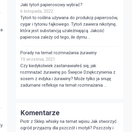
Jaki tytoń papierosowy wybrać?
6 listopada, 2022
Tytoń to roślina używana do produkcji papierosów,
cygar i tytoniu fajkowego. Tytoń zawiera nikotynę,
ra
która jest substancją uzależniającą. Jakość
papierosa zależy od tego, ile dymu …
Porady na temat rozmnażania żurawiny
19 września, 2021
Czy kiedykolwiek zastanawiałeś się, jak
rozmnażać żurawinę po Święcie Dziękczynienia z
sosem z indyka i żurawiny? Może tylko ja snuję
zadumane refleksje na temat rozmnażania …
Komentarze
Piotr z
Sklep whisky
na temat wpisu
Jak stworzyć
ty
ogród przyjazny dla pszczół i motyli?
Pszczoły i