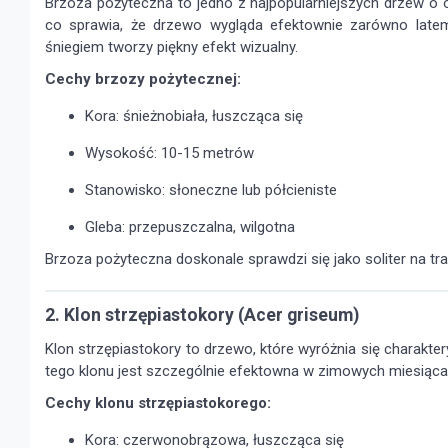
Brzoza pożyteczna to jedno z najpopularniejszych drzew o oz
co sprawia, że drzewo wygląda efektownie zarówno latem,
śniegiem tworzy piękny efekt wizualny.
Cechy brzozy pożytecznej:
Kora: śnieżnobiała, łuszcząca się
Wysokość: 10-15 metrów
Stanowisko: słoneczne lub półcieniste
Gleba: przepuszczalna, wilgotna
Brzoza pożyteczna doskonale sprawdzi się jako soliter na traw
2. Klon strzępiastokory (Acer griseum)
Klon strzępiastokory to drzewo, które wyróżnia się charakte
tego klonu jest szczególnie efektowna w zimowych miesiącach
Cechy klonu strzępiastokorego:
Kora: czerwonobrązowa, łuszcząca się