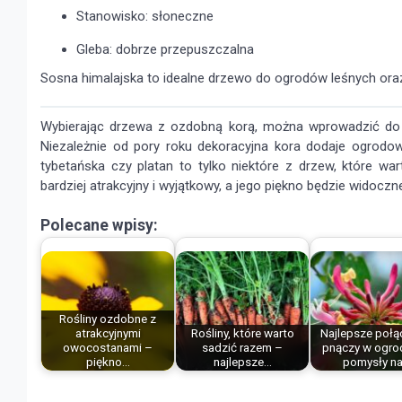
Stanowisko: słoneczne
Gleba: dobrze przepuszczalna
Sosna himalajska to idealne drzewo do ogrodów leśnych oraz 
Wybierając drzewa z ozdobną korą, można wprowadzić do o
Niezależnie od pory roku dekoracyjna kora dodaje ogrodowi 
tybetańska czy platan to tylko niektóre z drzew, które wa
bardziej atrakcyjny i wyjątkowy, a jego piękno będzie widoczn
Polecane wpisy:
Rośliny ozdobne z
atrakcyjnymi
Rośliny, które warto
Najlepsze połą
owocostanami –
sadzić razem –
pnączy w ogro
piękno…
najlepsze…
pomysły n