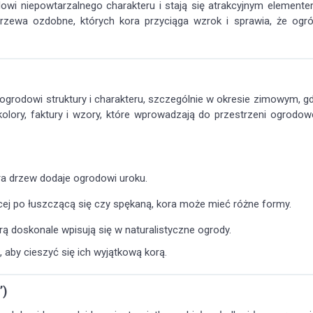
dowi niepowtarzalnego charakteru i stają się atrakcyjnym element
drzewa ozdobne, których kora przyciąga wzrok i sprawia, że ogr
grodowi struktury i charakteru, szczególnie w okresie zimowym, g
kolory, faktury i wzory, które wprowadzają do przestrzeni ogrodow
ra drzew dodaje ogrodowi uroku.
ącej po łuszczącą się czy spękaną, kora może mieć różne formy.
 doskonale wpisują się w naturalistyczne ogrody.
aby cieszyć się ich wyjątkową korą.
’)