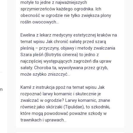
motyle to jedne z najważniejszych
sprzymierzeńców każdego ogrodnika. Ich
obecność w ogrodzie nie tylko zwiększa plony
roślin owocowych...
Ewelina z
lekarz medycyny estetycznej kraków
na
temat wpisu
Jak chronić sałatę przed szarą
pleśnią – przyczyny, objawy i metody zwalczania
Szara pleśń (Botrytis cinerea) to jedno z
najczęściej występujących zagrożeń dla upraw
sałaty. Choroba ta, wywoływana przez grzyb,
może szybko zniszczyć...
Kamil z
instrukcja ppoż
na temat wpisu
Jak
ym
rozpoznać larwy komarnic i skutecznie je
zwalczać w ogrodzie?
Larwy komarnic, znane
również jako skórzaki (Tipulidae), to szkodniki,
które mogą powodować poważne szkody w
trawnikach i uprawach...