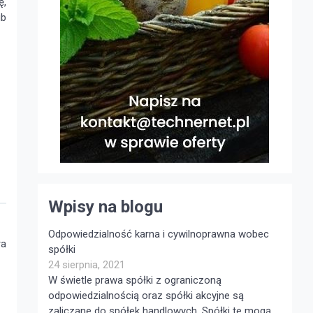
ę,
ub
Wpisy na blogu
Odpowiedzialność karna i cywilnoprawna wobec
ra
spółki
24 sierpnia, 2021
W świetle prawa spółki z ograniczoną
odpowiedzialnością oraz spółki akcyjne są
zaliczane do spółek handlowych. Spółki te mogą