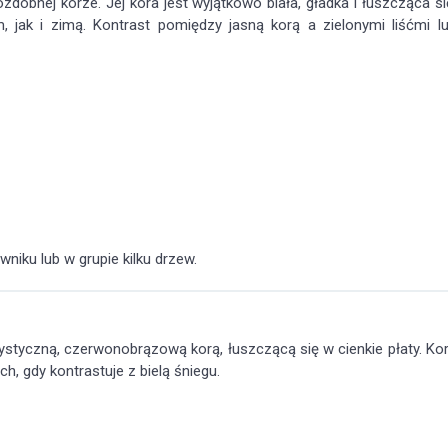
dobnej korze. Jej kora jest wyjątkowo biała, gładka i łuszcząca si
 jak i zimą. Kontrast pomiędzy jasną korą a zielonymi liśćmi l
niku lub w grupie kilku drzew.
rystyczną, czerwonobrązową korą, łuszczącą się w cienkie płaty. Ko
, gdy kontrastuje z bielą śniegu.