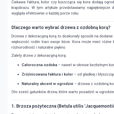
Ciekawa faktura, kolor czy łuszcząca się kora dodają ogro
krajobrazu. W tym artykule przedstawiamy najpiękniejsze 
wygląda efektownie o każdej porze roku.
Dlaczego warto wybrać drzewa z ozdobną korą?
Drzewa z dekoracyjną korą to doskonały sposób na dodanie o
większość roślin traci swoje liście. Kora może mieć różne 
różnorodność i naturalne piękno.
Zalety drzew z dekoracyjną korą:
Całoroczna ozdoba
– nawet w okresie bezlistnym ko
Zróżnicowana faktura i kolor
– od gładkiej i błyszcz
Naturalny akcent w ogrodzie
– drzewa z ozdobną korą
Oto sześć gatunków drzew, które warto posadzić w ogrodzie, 
1. Brzoza pożyteczna (Betula utilis 'Jacquemontii