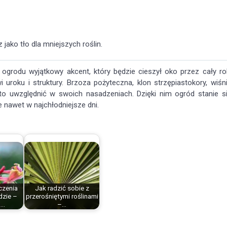
jako tło dla mniejszych roślin.
grodu wyjątkowy akcent, który będzie cieszył oko przez cały ro
uroku i struktury. Brzoza pożyteczna, klon strzępiastokory, wiśn
rto uwzględnić w swoich nasadzeniach. Dzięki nim ogród stanie s
e nawet w najchłodniejsze dni.
czenia
Jak radzić sobie z
dzie –
przerośniętymi roślinami
a…
–…