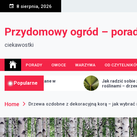
Skip
8 sierpnia, 2026
to
content
Przydomowy ogród – pora
ciekawostki
PORADY
OWOCE
WARZYWA
OD CZYTELNIK
ane w
Jak radzić sobie z przerośniętymi
Popularne
roślinami – drzewa, krzewy i żywopłoty
Home
Drzewa ozdobne z dekoracyjną korą – jak wybrać 