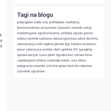
Tagi na blogu
polipropylen siatki
ćmy
profilaktyka
marketing
bioróżnorodność
utrzymanie czystości
miniarki
usługi
marketingowe
ogród wiosenny
estetyka ogrodu
pomoc
k.
zdalna
techniki sadzenia
dekoracyjna kora
adres dla firmy
ia
naturalizacja roślin
piękne gatunki
figa Celeste
wiosenne
ię
prace
całoroczna ozdoba
zbiór ogórków
DIY
żywopłoty
uprawa warzyw
szara pleśń
ogrodnictwo
zdrowe liście
zapobieganie infekcji
materiały siatek
czas zbioru
pielęgnacja trawnika
ochrona upraw
kontrola robactwa
szkodniki ogrodowe