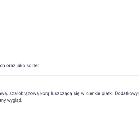
 oraz jako soliter.
kawą, szarobrązową korą łuszczącą się w cienkie płatki. Dodatkow
atny wygląd.