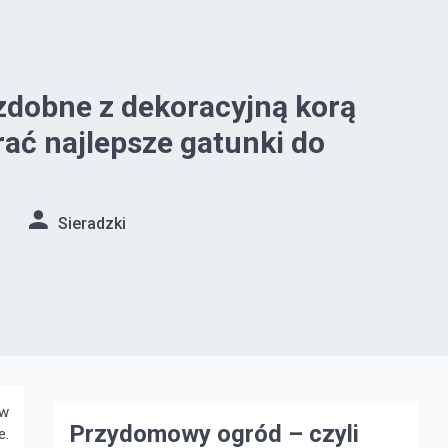
zdobne z dekoracyjną korą
rać najlepsze gatunki do
Sieradzki
ew
Przydomowy ogród – czyli
e.