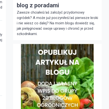
em
blog z poradami
ód
Zawsze chciałeś/aś założyć przydomowy
ogródek? A może już poczyniłeś/aś pierwsze kroki
i nie wiesz co dalej? Na moim blogu dowiedz się,
jak pielęgnować swoje uprawy i chronić je przed
szkodnikami.
dy
ej