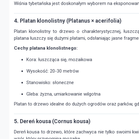
Wiśnia tybetańska jest doskonałym wyborem na eksponowane 
4. Platan klonolistny (Platanus × acerifolia)
Platan klonolistny to drzewo o charakterystycznej, łuszczą
platana łuszczy się dużymi płatami, odsłaniając jasne fragme
Cechy platana klonolistnego:
Kora: łuszcząca się, mozaikowa
Wysokość: 20-30 metrów
Stanowisko: słoneczne
Gleba: żyzna, umiarkowanie wilgotna
Platan to drzewo idealne do dużych ogrodów oraz parków, gdz
5. Dereń kousa (Cornus kousa)
Dereń kousa to drzewo, które zachwyca nie tylko swoimi kwia
wzór, który przypomina mozaikę.