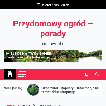
Skip
6 sierpnia, 2026
to
content
Przydomowy ogród –
porady
ciekawostki
 jak się
Czas zbioru kapusty – informacje na
temat zbioru kapusty
Home
2021
listopad
19