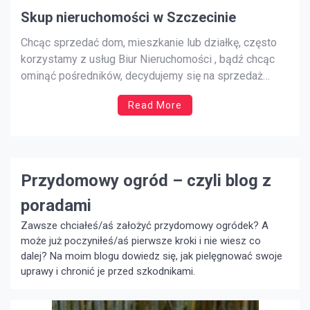
Skup nieruchomości w Szczecinie
Chcąc sprzedać dom, mieszkanie lub działkę, często
korzystamy z usług Biur Nieruchomości , bądź chcąc
ominąć pośredników, decydujemy się na sprzedaż
bezpośrednią. Niestety w obu przypadkach trwa to
Read More
bardzo długo ( nawet miesiące lub lata), a bez
znajomości prawnej, ekonomicznej i podatkowej, może
się to skończyć niekorzystną dla właścicieli transakcją
[…]
Przydomowy ogród – czyli blog z
poradami
Zawsze chciałeś/aś założyć przydomowy ogródek? A
może już poczyniłeś/aś pierwsze kroki i nie wiesz co
dalej? Na moim blogu dowiedz się, jak pielęgnować swoje
uprawy i chronić je przed szkodnikami.