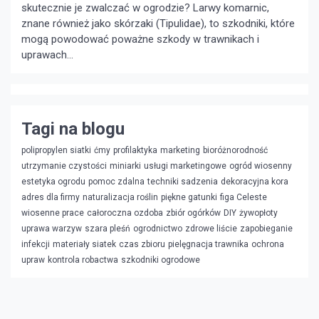
skutecznie je zwalczać w ogrodzie?
Larwy komarnic,
znane również jako skórzaki (Tipulidae), to szkodniki, które
mogą powodować poważne szkody w trawnikach i
uprawach...
Tagi na blogu
polipropylen siatki
ćmy
profilaktyka
marketing
bioróżnorodność
utrzymanie czystości
miniarki
usługi marketingowe
ogród wiosenny
estetyka ogrodu
pomoc zdalna
techniki sadzenia
dekoracyjna kora
adres dla firmy
naturalizacja roślin
piękne gatunki
figa Celeste
wiosenne prace
całoroczna ozdoba
zbiór ogórków
DIY
żywopłoty
uprawa warzyw
szara pleśń
ogrodnictwo
zdrowe liście
zapobieganie
infekcji
materiały siatek
czas zbioru
pielęgnacja trawnika
ochrona
upraw
kontrola robactwa
szkodniki ogrodowe