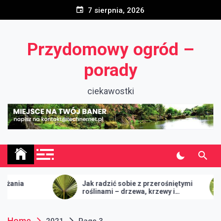
Skip
7 sierpnia, 2026
to
content
Przydomowy ogród –
porady
ciekawostki
Jak radzić sobie z przerośniętymi
Jak r
roślinami – drzewa, krzewy i
zwalc
żywopłoty
roślin
Home
2021
Page 3