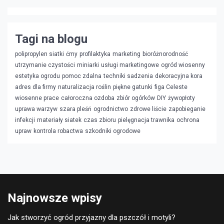
Tagi na blogu
polipropylen siatki
ćmy
profilaktyka
marketing
bioróżnorodność
utrzymanie czystości
miniarki
usługi marketingowe
ogród wiosenny
estetyka ogrodu
pomoc zdalna
techniki sadzenia
dekoracyjna kora
adres dla firmy
naturalizacja roślin
piękne gatunki
figa Celeste
wiosenne prace
całoroczna ozdoba
zbiór ogórków
DIY
żywopłoty
uprawa warzyw
szara pleśń
ogrodnictwo
zdrowe liście
zapobieganie
infekcji
materiały siatek
czas zbioru
pielęgnacja trawnika
ochrona
upraw
kontrola robactwa
szkodniki ogrodowe
Najnowsze wpisy
Jak stworzyć ogród przyjazny dla pszczół i motyli?