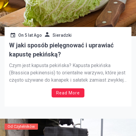
On
5 lat Ago
Sieradzki
W jaki sposób pielęgnować i uprawiać
kapustę pekińską?
Czym jest kapusta pekińska? Kapusta pekińska
(Brassica pekinensis) to orientalne warzywo, które jest
często używane do kanapek i sałatek zamiast zwykłej
sałaty. Liście są delikatne jak sałata, mimo że jest to
Read More
kapusta. W przeciwieństwie do zwykłej kapusty, grube
żyłki w liściach są słodkie i delikatne. Uprawa kapusty
pekińskiej jest doskonałym […]
Od Czytelników