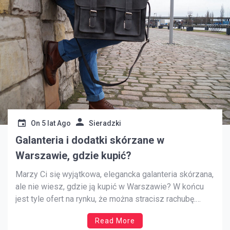
On
5 lat Ago
Sieradzki
Galanteria i dodatki skórzane w
Warszawie, gdzie kupić?
Marzy Ci się wyjątkowa, elegancka galanteria skórzana,
ale nie wiesz, gdzie ją kupić w Warszawie? W końcu
jest tyle ofert na rynku, że można stracisz rachubę.
Jednak z tych wielu propozycji, które mają dla nas
Read More
sklepy można wybrać tę jedna, która nie tylko zachwyci