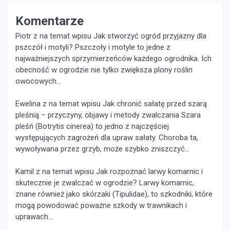
Komentarze
Piotr z na temat wpisu
Jak stworzyć ogród przyjazny dla
pszczół i motyli?
Pszczoły i motyle to jedne z
najważniejszych sprzymierzeńców każdego ogrodnika. Ich
obecność w ogrodzie nie tylko zwiększa plony roślin
owocowych...
Ewelina z na temat wpisu
Jak chronić sałatę przed szarą
pleśnią – przyczyny, objawy i metody zwalczania
Szara
pleśń (Botrytis cinerea) to jedno z najczęściej
występujących zagrożeń dla upraw sałaty. Choroba ta,
wywoływana przez grzyb, może szybko zniszczyć...
Kamil z na temat wpisu
Jak rozpoznać larwy komarnic i
skutecznie je zwalczać w ogrodzie?
Larwy komarnic,
znane również jako skórzaki (Tipulidae), to szkodniki, które
mogą powodować poważne szkody w trawnikach i
uprawach...