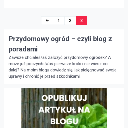
nas jakości wykonania dodatków, ale także […]
Nawigacja
1
2
3
po
Przydomowy ogród – czyli blog z
wpisach
poradami
Zawsze chciałeś/aś założyć przydomowy ogródek? A
może już poczyniłeś/aś pierwsze kroki i nie wiesz co
dalej? Na moim blogu dowiedz się, jak pielęgnować swoje
uprawy i chronić je przed szkodnikami.