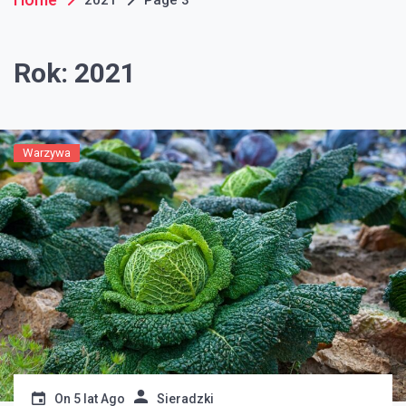
Rok:
2021
Warzywa
On
5 lat Ago
Sieradzki