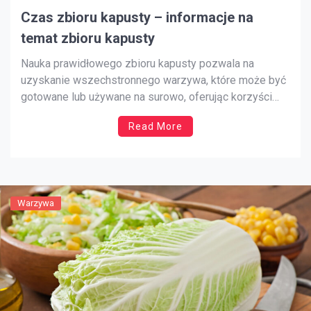
Czas zbioru kapusty – informacje na
temat zbioru kapusty
Nauka prawidłowego zbioru kapusty pozwala na
uzyskanie wszechstronnego warzywa, które może być
gotowane lub używane na surowo, oferując korzyści
odżywcze. Wiedza o tym, kiedy zbierać kapustę
Read More
pozwala na uzyskanie najbardziej odżywczych doznań
kulinarnych z tego warzywa. Zbieranie kapusty w
odpowiednim czasie pozwala uzyskać również
najlepszy smak. Zbiory w stosownym czasie […]
Warzywa