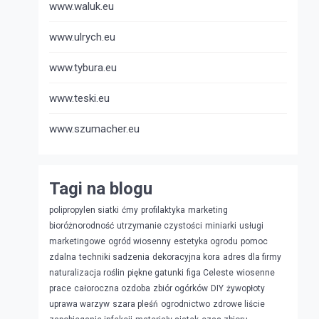
www.waluk.eu
www.ulrych.eu
www.tybura.eu
www.teski.eu
www.szumacher.eu
Tagi na blogu
polipropylen siatki
ćmy
profilaktyka
marketing
bioróżnorodność
utrzymanie czystości
miniarki
usługi
marketingowe
ogród wiosenny
estetyka ogrodu
pomoc
zdalna
techniki sadzenia
dekoracyjna kora
adres dla firmy
naturalizacja roślin
piękne gatunki
figa Celeste
wiosenne
prace
całoroczna ozdoba
zbiór ogórków
DIY
żywopłoty
uprawa warzyw
szara pleśń
ogrodnictwo
zdrowe liście