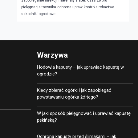
zapobieganie infekcji
materiały siatek
czas zbioru
pielęgnacja trawnika
ochrona upraw
kontrola robactwa
szkodniki ogrodowe
Warzywa
Hodowla kapusty – jak uprawiać kapustę w
ogrodzie?
Kiedy zbierać ogórki i jak zapobiegać
powstawaniu ogórka żółtego?
W jaki sposób pielęgnować i uprawiać kapustę
pekińską?
Ochrona kapusty przed ślimakami – jak