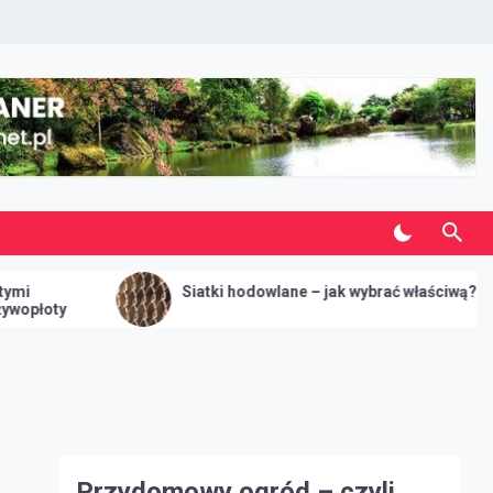
Siatki hodowlane – jak wybrać właściwą?
J
m
Przydomowy ogród – czyli