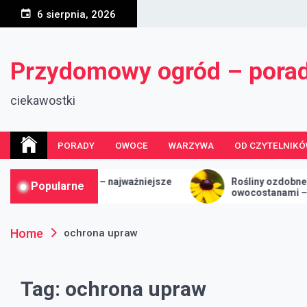
Skip
6 sierpnia, 2026
to
content
Przydomowy ogród – pora
ciekawostki
PORADY
OWOCE
WARZYWA
OD CZYTELNIK
ocowych – najważniejsze
Rośliny ozdobne z atrakcyjny
Popularne
owocostanami – piękno ogrod
rok
Home
ochrona upraw
Tag:
ochrona upraw