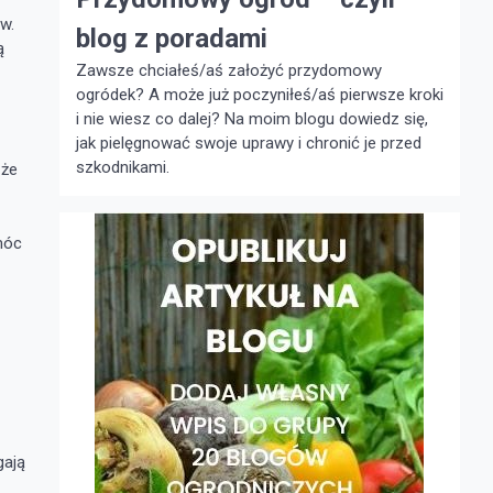
w.
blog z poradami
ą
Zawsze chciałeś/aś założyć przydomowy
ogródek? A może już poczyniłeś/aś pierwsze kroki
i nie wiesz co dalej? Na moim blogu dowiedz się,
jak pielęgnować swoje uprawy i chronić je przed
szkodnikami.
 że
móc
gają