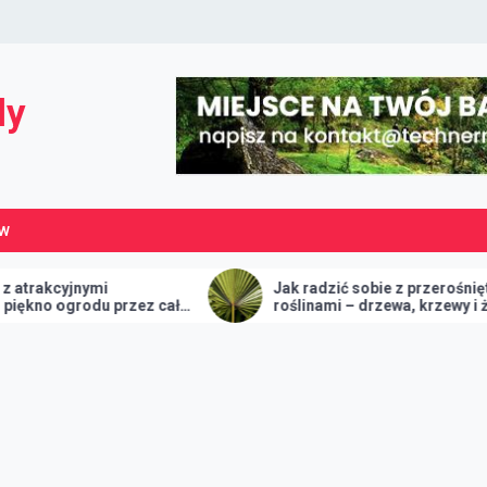
dy
ÓW
mi
Jak radzić sobie z przerośniętymi
u przez cały
roślinami – drzewa, krzewy i żywopłoty