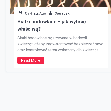
On
4 lata Ago
Sieradzki
Siatki hodowlane – jak wybrać
właściwą?
Siatki hodowlane są używane w hodowli
zwierząt, ażeby zagwarantować bezpieczeństwo
oraz kontrolować teren wskazany dla zwierząt.
Mogą być one używane w różnorodnych typach
Read More
hodowli, takich jak hodowla drobiu, trzody świń,
krów oraz owiec. Siatki hodowlane mogą być
dodatkowo wykorzystywane do ochrony upraw
przed szkodnikami bądź dzikimi zwierzętami.
Dostępne w przeróżnych […]