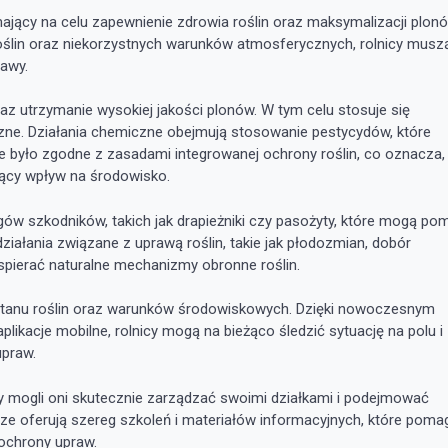
jący na celu zapewnienie zdrowia roślin oraz maksymalizacji plonó
oślin oraz niekorzystnych warunków atmosferycznych, rolnicy musz
awy.
z utrzymanie wysokiej jakości plonów. W tym celu stosuje się
zne. Działania chemiczne obejmują stosowanie pestycydów, które
cie było zgodne z zasadami integrowanej ochrony roślin, co oznacza,
ący wpływ na środowisko.
gów szkodników, takich jak drapieżniki czy pasożyty, które mogą po
ziałania związane z uprawą roślin, takie jak płodozmian, dobór
pierać naturalne mechanizmy obronne roślin.
tanu roślin oraz warunków środowiskowych. Dzięki nowoczesnym
ikacje mobilne, rolnicy mogą na bieżąco śledzić sytuację na polu i
praw.
by mogli oni skutecznie zarządzać swoimi działkami i podejmować
ze oferują szereg szkoleń i materiałów informacyjnych, które poma
ochrony upraw.