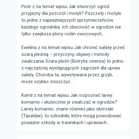
Piotr z na temat wpisu
Jak stworzyć ogród
przyjazny dla pszczół i motyli?
Pszczoły i motyle
to jedne z najważniejszych sprzymierzeńców
każdego ogrodnika. Ich obecność w ogrodzie nie
tylko zwiększa plony roślin owocowych...
Ewelina z na temat wpisu
Jak chronić sałatę przed
szarą pleśnią – przyczyny, objawy i metody
zwalczania
Szara pleśń (Botrytis cinerea) to jedno
z najczęściej występujących zagrożeń dla upraw
sałaty. Choroba ta, wywoływana przez grzyb,
może szybko zniszczyć...
Kamil z na temat wpisu
Jak rozpoznać larwy
komarnic i skutecznie je zwalczać w ogrodzie?
Larwy komarnic, znane również jako skórzaki
(Tipulidae), to szkodniki, które mogą powodować
poważne szkody w trawnikach i uprawach...