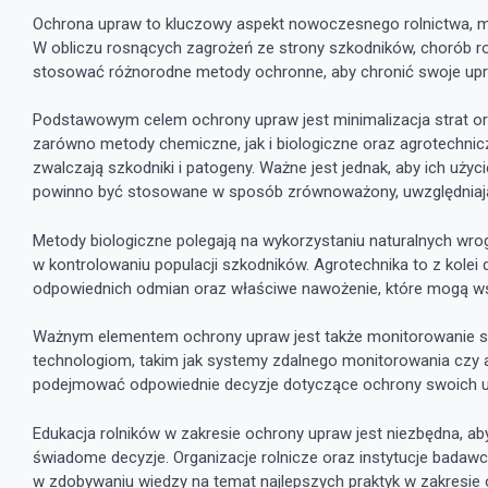
Ochrona upraw to kluczowy aspekt nowoczesnego rolnictwa, ma
W obliczu rosnących zagrożeń ze strony szkodników, chorób r
stosować różnorodne metody ochronne, aby chronić swoje upr
Podstawowym celem ochrony upraw jest minimalizacja strat ora
zarówno metody chemiczne, jak i biologiczne oraz agrotechnic
zwalczają szkodniki i patogeny. Ważne jest jednak, aby ich uży
powinno być stosowane w sposób zrównoważony, uwzględniaj
Metody biologiczne polegają na wykorzystaniu naturalnych wro
w kontrolowaniu populacji szkodników. Agrotechnika to z kolei d
odpowiednich odmian oraz właściwe nawożenie, które mogą ws
Ważnym elementem ochrony upraw jest także monitorowanie s
technologiom, takim jak systemy zdalnego monitorowania czy apl
podejmować odpowiednie decyzje dotyczące ochrony swoich u
Edukacja rolników w zakresie ochrony upraw jest niezbędna, a
świadome decyzje. Organizacje rolnicze oraz instytucje badawc
w zdobywaniu wiedzy na temat najlepszych praktyk w zakresie 