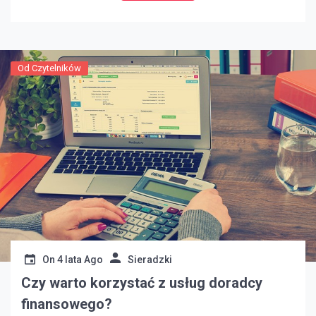
również od rodzaju tytoniu użytego do wytworzenia
papierosa, a także od […]
Od Czytelników
On
4 lata Ago
Sieradzki
Czy warto korzystać z usług doradcy
finansowego?