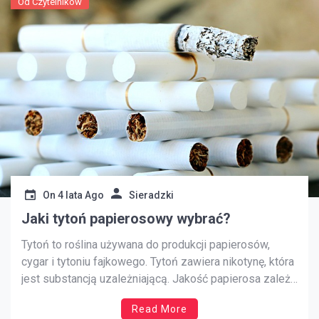
Od Czytelników
On
4 lata Ago
Sieradzki
Jaki tytoń papierosowy wybrać?
Tytoń to roślina używana do produkcji papierosów,
cygar i tytoniu fajkowego. Tytoń zawiera nikotynę, która
jest substancją uzależniającą. Jakość papierosa zależy
od tego, ile dymu wytwarza podczas palenia i jak długo
Read More
pozostaje zapalony, gdy nie jest palony. Smak zależy