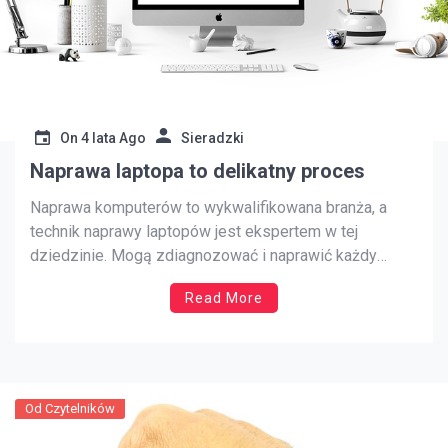
On
4 lata Ago
Sieradzki
Naprawa laptopa to delikatny proces
Naprawa komputerów to wykwalifikowana branża, a
technik naprawy laptopów jest ekspertem w tej
dziedzinie. Mogą zdiagnozować i naprawić każdy
problem z laptopem, od prostego problemu z
Read More
oprogramowaniem po zepsuty ekran. Istnieje wiele
różnych sposobów naprawy komputera: możesz zabrać
go do najbliższego serwisu komputerowego, możesz
skorzystać z usług firmy zajmującej się […]
Od Czytelników