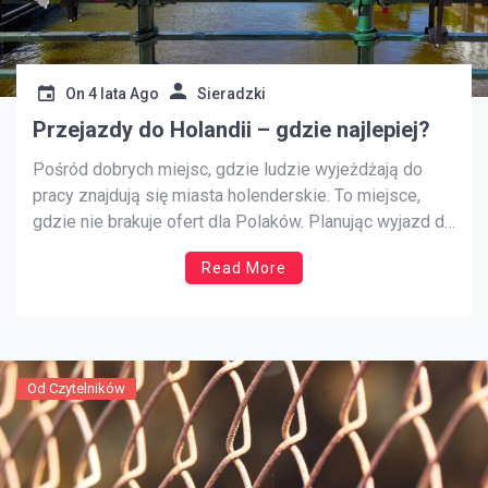
On
4 lata Ago
Sieradzki
Przejazdy do Holandii – gdzie najlepiej?
Pośród dobrych miejsc, gdzie ludzie wyjeżdżają do
pracy znajdują się miasta holenderskie. To miejsce,
gdzie nie brakuje ofert dla Polaków. Planując wyjazd do
Niderlandów trzeba zaplanować wygodną podróż.
Read More
odpowiednim pomyśle będzie wyjazd przewozami
grupowymi. Busy do Holandii będą najlepszym
wyborem. To szansa na wygodniejszą podróż. Dobrze
będzie z tego skorzystać. […]
Od Czytelników