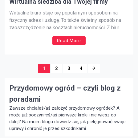
Wirtualna siedziba dla Twojej firmy
Wirtualne biuro staje się popularnym sposobem na
fizyczny adres i usługę. To także świetny sposób na
zaoszczędzenie na kosztach nieruchomości. Z biur
wirtualnych mogą korzystać przedsiębiorcy, którzy
Read More
mają możliwość wynajęcia powierzchni biurowej lub
innego rodzaju usługi od dostawcy biura wirtualnego na
swoim terenie. Wirtualne biuro 360 zapewnia im
wszystkie usługi, […]
Nawigacja
1
2
3
4
po
Przydomowy ogród – czyli blog z
wpisach
poradami
Zawsze chciałeś/aś założyć przydomowy ogródek? A
może już poczyniłeś/aś pierwsze kroki i nie wiesz co
dalej? Na moim blogu dowiedz się, jak pielęgnować swoje
uprawy i chronić je przed szkodnikami.