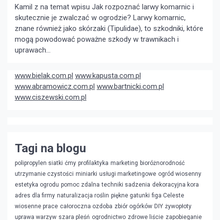
Kamil z na temat wpisu
Jak rozpoznać larwy komarnic i
skutecznie je zwalczać w ogrodzie?
Larwy komarnic,
znane również jako skórzaki (Tipulidae), to szkodniki, które
mogą powodować poważne szkody w trawnikach i
uprawach...
www.bielak.com.pl
www.kapusta.com.pl
www.abramowicz.com.pl
www.bartnicki.com.pl
www.ciszewski.com.pl
Tagi na blogu
polipropylen siatki
ćmy
profilaktyka
marketing
bioróżnorodność
utrzymanie czystości
miniarki
usługi marketingowe
ogród wiosenny
estetyka ogrodu
pomoc zdalna
techniki sadzenia
dekoracyjna kora
adres dla firmy
naturalizacja roślin
piękne gatunki
figa Celeste
wiosenne prace
całoroczna ozdoba
zbiór ogórków
DIY
żywopłoty
uprawa warzyw
szara pleśń
ogrodnictwo
zdrowe liście
zapobieganie