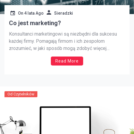
On
4 lata Ago
Sieradzki
Co jest marketing?
Konsultanci marketingowi są niezbędni dla sukcesu
każdej firmy. Pomagają firmom i ich zespołom
zrozumieć, w jaki sposób mogą zdobyć więcej
klientów, zwiększyć konwersje i poprawić ogólną
Read More
skuteczność marketingu. Konsultant marketingowy
może zapewnić firmie szeroki zakres usług, w tym:
tworzenie stron internetowych, audyt SEO,
pozycjonowanie, reklamę Google Ads, reklamę na
Facebooku […]
Od Czytelników