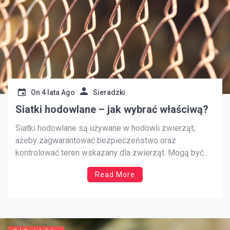
On
4 lata Ago
Sieradzki
Siatki hodowlane – jak wybrać właściwą?
Siatki hodowlane są używane w hodowli zwierząt,
ażeby zagwarantować bezpieczeństwo oraz
kontrolować teren wskazany dla zwierząt. Mogą być
one używane w różnorodnych typach hodowli, takich jak
Read More
hodowla drobiu, trzody świń, krów oraz owiec. Siatki
hodowlane mogą być dodatkowo wykorzystywane do
ochrony upraw przed szkodnikami bądź dzikimi
zwierzętami. Dostępne w przeróżnych […]