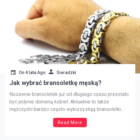
On
4 lata Ago
Sieradzki
Jak wybrać bransoletkę męską?
Noszenie bransoletek już od długiego czasu przestało
być jedynie domeną kobiet. Aktualnie to także
mężczyźni bardzo często wykorzystują bransoletki
jako dodatek na co dzień oraz na ważniejsze okazje.
Read More
Ten stosunkowo niewielki element potrafi całkowicie
odmienić stylizację, dzięki czemu będzie ona jedyna w
swoim rodzaju. Jak wybrać bransoletkę i na co […]