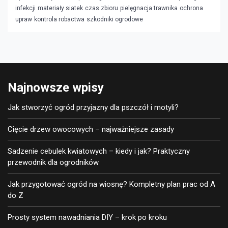
infekcji
materiały siatek
czas zbioru
pielęgnacja trawnika
ochrona
upraw
kontrola robactwa
szkodniki ogrodowe
Najnowsze wpisy
Jak stworzyć ogród przyjazny dla pszczół i motyli?
Cięcie drzew owocowych – najważniejsze zasady
Sadzenie cebulek kwiatowych – kiedy i jak? Praktyczny
przewodnik dla ogrodników
Jak przygotować ogród na wiosnę? Kompletny plan prac od A
do Z
Prosty system nawadniania DIY – krok po kroku