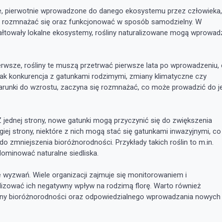
inne, pierwotnie wprowadzone do danego ekosystemu przez człowieka,
ą rozmnażać się oraz funkcjonować w sposób samodzielny. W
ałtowały lokalne ekosystemy, rośliny naturalizowane mogą wprowad
erwsze, rośliny te muszą przetrwać pierwsze lata po wprowadzeniu,
jak konkurencja z gatunkami rodzimymi, zmiany klimatyczne czy
warunki do wzrostu, zaczyna się rozmnażać, co może prowadzić do je
Z jednej strony, nowe gatunki mogą przyczynić się do zwiększenia
ej strony, niektóre z nich mogą stać się gatunkami inwazyjnymi, co
 zmniejszenia bioróżnorodności. Przykłady takich roślin to m.in.
dominować naturalne siedliska.
le wyzwań. Wiele organizacji zajmuje się monitorowaniem i
alizować ich negatywny wpływ na rodzimą florę. Warto również
rony bioróżnorodności oraz odpowiedzialnego wprowadzania nowych