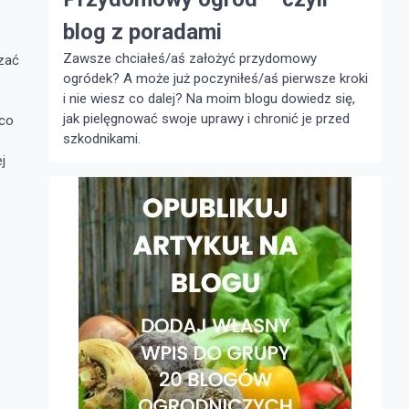
blog z poradami
Zawsze chciałeś/aś założyć przydomowy
zać
ogródek? A może już poczyniłeś/aś pierwsze kroki
i nie wiesz co dalej? Na moim blogu dowiedz się,
jak pielęgnować swoje uprawy i chronić je przed
 co
szkodnikami.
j