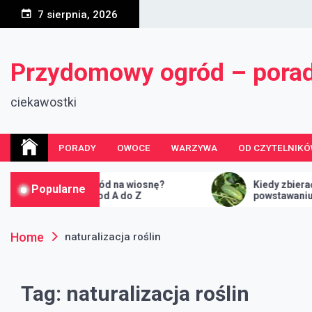
Skip
7 sierpnia, 2026
to
content
Przydomowy ogród – pora
ciekawostki
PORADY
OWOCE
WARZYWA
OD CZYTELNIK
ać ogród na wiosnę?
Kiedy zbierać ogórki i jak z
Popularne
 prac od A do Z
powstawaniu ogórka żółteg
Home
naturalizacja roślin
Tag:
naturalizacja roślin