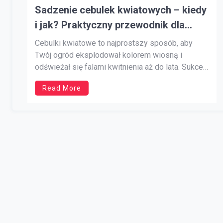
Sadzenie cebulek kwiatowych – kiedy
i jak? Praktyczny przewodnik dla
ogrodników
Cebulki kwiatowe to najprostszy sposób, aby
Twój ogród eksplodował kolorem wiosną i
odświeżał się falami kwitnienia aż do lata. Sukces
nie jest jednak przypadkiem – decydują o nim
Read More
termin sadzenia, głębokość, struktura i żyzność
podłoża, a także dobranie odmian do stanowiska i
klimatu. Ten obszerny poradnik wyjaśnia, kiedy
sadzić poszczególne […]