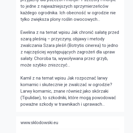
to jedne z najważniejszych sprzymierzeńców
każdego ogrodnika. Ich obecność w ogrodzie nie
tylko zwiększa plony roślin owocowych...
Ewelina z na temat wpisu
Jak chronić sałatę przed
szarą pleśnią – przyczyny, objawy i metody
zwalczania
Szara pleśń (Botrytis cinerea) to jedno
z najczęściej występujących zagrożeń dla upraw
sałaty. Choroba ta, wywoływana przez grzyb,
może szybko zniszczyć...
Kamil z na temat wpisu
Jak rozpoznać larwy
komarnic i skutecznie je zwalczać w ogrodzie?
Larwy komarnic, znane również jako skórzaki
(Tipulidae), to szkodniki, które mogą powodować
poważne szkody w trawnikach i uprawach...
www.sklodowski.eu