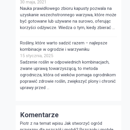
30 maja, 2021
Nauka prawidłowego zbioru kapusty pozwala na
uzyskanie wszechstronnego warzywa, które może
być gotowane lub używane na surowo, oferując
korzyści odżywcze. Wiedza o tym, kiedy zbierać …
Rośliny, które warto sadzić razem – najlepsze
kombinacje w ogrodzie i warzywniku
15 stycznia, 2025
Sadzenie roślin w odpowiednich kombinacjach,
zwane uprawą towarzyszącą, to metoda
ogrodnicza, która od wieków pomaga ogrodnikom
poprawić zdrowie roślin, zwiększyć plony i chronić
uprawy przed …
Komentarze
Piotr z na temat wpisu
Jak stworzyć ogród
przyjazny dla pszczół i motyli?
Pszczoły i motyle