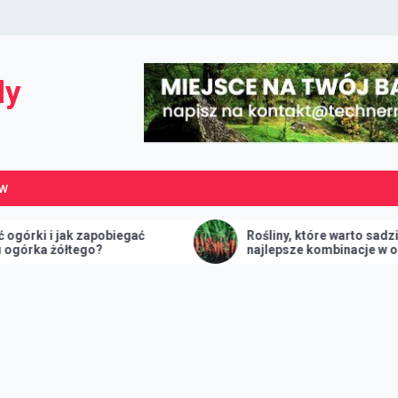
dy
ÓW
apobiegać
Rośliny, które warto sadzić razem –
o?
najlepsze kombinacje w ogrodzie i
warzywniku