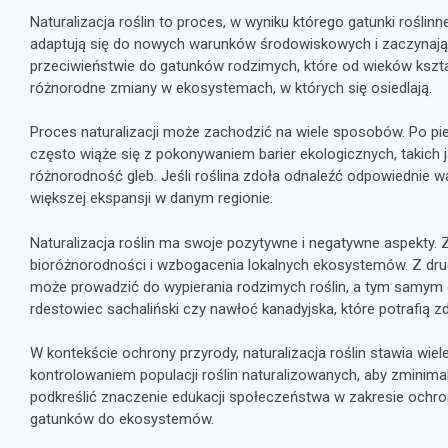
Naturalizacja roślin to proces, w wyniku którego gatunki rośl
adaptują się do nowych warunków środowiskowych i zaczynaj
przeciwieństwie do gatunków rodzimych, które od wieków kszt
różnorodne zmiany w ekosystemach, w których się osiedlają.
Proces naturalizacji może zachodzić na wiele sposobów. Po pi
często wiąże się z pokonywaniem barier ekologicznych, takich 
różnorodność gleb. Jeśli roślina zdoła odnaleźć odpowiednie 
większej ekspansji w danym regionie.
Naturalizacja roślin ma swoje pozytywne i negatywne aspekty. 
bioróżnorodności i wzbogacenia lokalnych ekosystemów. Z drugi
może prowadzić do wypierania rodzimych roślin, a tym samym do
rdestowiec sachaliński czy nawłoć kanadyjska, które potrafią z
W kontekście ochrony przyrody, naturalizacja roślin stawia wie
kontrolowaniem populacji roślin naturalizowanych, aby zminim
podkreślić znaczenie edukacji społeczeństwa w zakresie och
gatunków do ekosystemów.