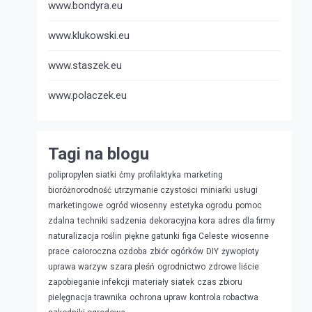
www.bondyra.eu
www.klukowski.eu
www.staszek.eu
www.polaczek.eu
Tagi na blogu
polipropylen siatki
ćmy
profilaktyka
marketing
bioróżnorodność
utrzymanie czystości
miniarki
usługi
marketingowe
ogród wiosenny
estetyka ogrodu
pomoc
zdalna
techniki sadzenia
dekoracyjna kora
adres dla firmy
naturalizacja roślin
piękne gatunki
figa Celeste
wiosenne
prace
całoroczna ozdoba
zbiór ogórków
DIY
żywopłoty
uprawa warzyw
szara pleśń
ogrodnictwo
zdrowe liście
zapobieganie infekcji
materiały siatek
czas zbioru
pielęgnacja trawnika
ochrona upraw
kontrola robactwa