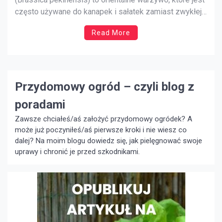
często używane do kanapek i sałatek zamiast zwykłej
sałaty. Liście są delikatne jak sałata, mimo że jest to
Read More
kapusta. W przeciwieństwie do zwykłej kapusty, grube
żyłki w liściach są słodkie i delikatne. Uprawa kapusty
pekińskiej jest doskonałym […]
Przydomowy ogród – czyli blog z
poradami
Zawsze chciałeś/aś założyć przydomowy ogródek? A
może już poczyniłeś/aś pierwsze kroki i nie wiesz co
dalej? Na moim blogu dowiedz się, jak pielęgnować swoje
uprawy i chronić je przed szkodnikami.