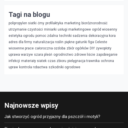
Tagi na blogu
polipropylen siatki
ćmy
profilaktyka
marketing
bioróżnorodność
utrzymanie czystości
miniarki
usługi marketingowe
ogród wiosenny
estetyka ogrodu
pomoc zdalna
techniki sadzenia
dekoracyjna kora
adres dla firmy
naturalizacja roślin
piękne gatunki
figa Celeste
wiosenne prace
całoroczna ozdoba
zbiór ogórków
DIY
żywopłoty
uprawa warzyw
szara pleśń
ogrodnictwo
zdrowe liście
zapobieganie
infekcji
materiały siatek
czas zbioru
pielęgnacja trawnika
ochrona
upraw
kontrola robactwa
szkodniki ogrodowe
Najnowsze wpisy
Jak stworzyć ogród przyjazny dla pszczół i motyli?