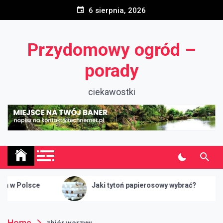
Skip
6 sierpnia, 2026
to
content
Przydomowy ogród –
porady
ciekawostki
olsce
Jaki tytoń papierosowy wybrać?
Home
zbiór warzyw