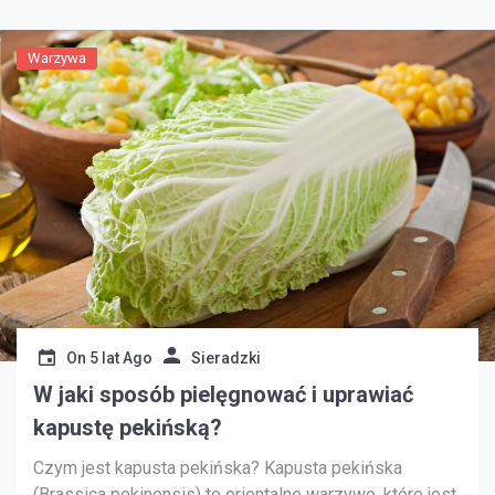
Warzywa
On
5 lat Ago
Sieradzki
W jaki sposób pielęgnować i uprawiać
kapustę pekińską?
Czym jest kapusta pekińska? Kapusta pekińska
(Brassica pekinensis) to orientalne warzywo, które jest