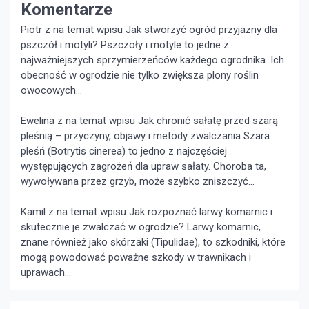
Komentarze
Piotr z na temat wpisu
Jak stworzyć ogród przyjazny dla
pszczół i motyli?
Pszczoły i motyle to jedne z
najważniejszych sprzymierzeńców każdego ogrodnika. Ich
obecność w ogrodzie nie tylko zwiększa plony roślin
owocowych...
Ewelina z na temat wpisu
Jak chronić sałatę przed szarą
pleśnią – przyczyny, objawy i metody zwalczania
Szara
pleśń (Botrytis cinerea) to jedno z najczęściej
występujących zagrożeń dla upraw sałaty. Choroba ta,
wywoływana przez grzyb, może szybko zniszczyć...
Kamil z na temat wpisu
Jak rozpoznać larwy komarnic i
skutecznie je zwalczać w ogrodzie?
Larwy komarnic,
znane również jako skórzaki (Tipulidae), to szkodniki, które
mogą powodować poważne szkody w trawnikach i
uprawach...