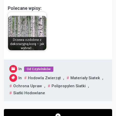
Polecane wpisy:
Drzewa ozdobne z
dekoracyjną korą – jak
wybrać…
In
Od Czytelników
In
Hodowla Zwierząt
,
Materiały Siatek
,
Ochrona Upraw
,
Polipropylen Siatki
,
Siatki Hodowlane
Nawigacja