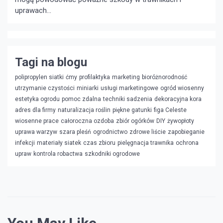
uprawach...
Tagi na blogu
polipropylen siatki
ćmy
profilaktyka
marketing
bioróżnorodność
utrzymanie czystości
miniarki
usługi marketingowe
ogród wiosenny
estetyka ogrodu
pomoc zdalna
techniki sadzenia
dekoracyjna kora
adres dla firmy
naturalizacja roślin
piękne gatunki
figa Celeste
wiosenne prace
całoroczna ozdoba
zbiór ogórków
DIY
żywopłoty
uprawa warzyw
szara pleśń
ogrodnictwo
zdrowe liście
zapobieganie
infekcji
materiały siatek
czas zbioru
pielęgnacja trawnika
ochrona
upraw
kontrola robactwa
szkodniki ogrodowe