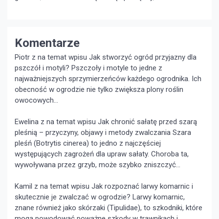
Komentarze
Piotr z na temat wpisu
Jak stworzyć ogród przyjazny dla
pszczół i motyli?
Pszczoły i motyle to jedne z
najważniejszych sprzymierzeńców każdego ogrodnika. Ich
obecność w ogrodzie nie tylko zwiększa plony roślin
owocowych...
Ewelina z na temat wpisu
Jak chronić sałatę przed szarą
pleśnią – przyczyny, objawy i metody zwalczania
Szara
pleśń (Botrytis cinerea) to jedno z najczęściej
występujących zagrożeń dla upraw sałaty. Choroba ta,
wywoływana przez grzyb, może szybko zniszczyć...
Kamil z na temat wpisu
Jak rozpoznać larwy komarnic i
skutecznie je zwalczać w ogrodzie?
Larwy komarnic,
znane również jako skórzaki (Tipulidae), to szkodniki, które
mogą powodować poważne szkody w trawnikach i