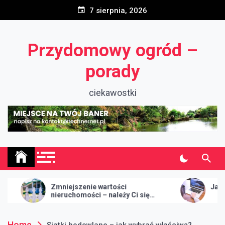
Skip
7 sierpnia, 2026
to
content
Przydomowy ogród –
porady
ciekawostki
niejszenie wartości
Jak wybrać Agencję 
eruchomości – należy Ci się
szkodowanie
Home
Siatki hodowlane – jak wybrać właściwą?