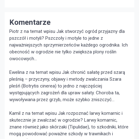
Komentarze
Piotr z na temat wpisu
Jak stworzyć ogród przyjazny dla
pszczół i motyli?
Pszczoły i motyle to jedne z
najważniejszych sprzymierzeńców każdego ogrodnika. Ich
obecność w ogrodzie nie tylko zwiększa plony roślin
owocowych...
Ewelina z na temat wpisu
Jak chronić sałatę przed szarą
pleśnią – przyczyny, objawy i metody zwalczania
Szara
pleśń (Botrytis cinerea) to jedno z najczęściej
występujących zagrożeń dla upraw sałaty. Choroba ta,
wywoływana przez grzyb, może szybko zniszczyć...
Kamil z na temat wpisu
Jak rozpoznać larwy komarnic i
skutecznie je zwalczać w ogrodzie?
Larwy komarnic,
znane również jako skórzaki (Tipulidae), to szkodniki, które
mogą powodować poważne szkody w trawnikach i