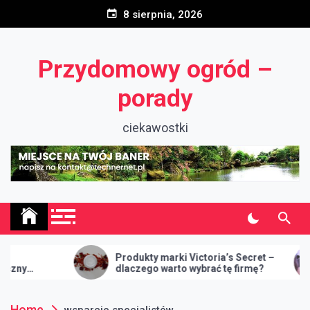
Skip
8 sierpnia, 2026
to
content
Przydomowy ogród –
porady
ciekawostki
Produkty marki Victoria’s Secret –
Jak
dlaczego warto wybrać tę firmę?
Home
wsparcie specjalistów