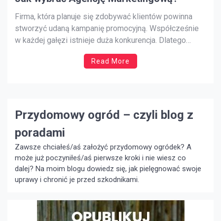
Firma, która planuje się zdobywać klientów powinna
stworzyć udaną kampanię promocyjną. Współcześnie
w każdej gałęzi istnieje duża konkurencja. Dlatego
kampanie reklamowe muszą dobrze zaplanowane.
Read More
Samodzielna reklama jest bardzo ciężka do
zorganizowania. W związku z tym dobrze będzie
skorzystać z pomocy specjalistów. Profesjonalna
agencja reklamowa zaplanuje kampanię reklamową w
należyty sposób. […]
Przydomowy ogród – czyli blog z
poradami
Zawsze chciałeś/aś założyć przydomowy ogródek? A
może już poczyniłeś/aś pierwsze kroki i nie wiesz co
dalej? Na moim blogu dowiedz się, jak pielęgnować swoje
uprawy i chronić je przed szkodnikami.