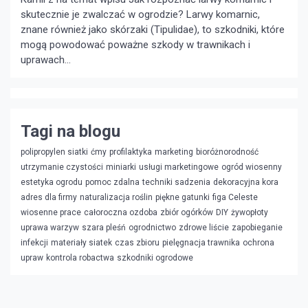
skutecznie je zwalczać w ogrodzie?
Larwy komarnic,
znane również jako skórzaki (Tipulidae), to szkodniki, które
mogą powodować poważne szkody w trawnikach i
uprawach...
Tagi na blogu
polipropylen siatki
ćmy
profilaktyka
marketing
bioróżnorodność
utrzymanie czystości
miniarki
usługi marketingowe
ogród wiosenny
estetyka ogrodu
pomoc zdalna
techniki sadzenia
dekoracyjna kora
adres dla firmy
naturalizacja roślin
piękne gatunki
figa Celeste
wiosenne prace
całoroczna ozdoba
zbiór ogórków
DIY
żywopłoty
uprawa warzyw
szara pleśń
ogrodnictwo
zdrowe liście
zapobieganie
infekcji
materiały siatek
czas zbioru
pielęgnacja trawnika
ochrona
upraw
kontrola robactwa
szkodniki ogrodowe