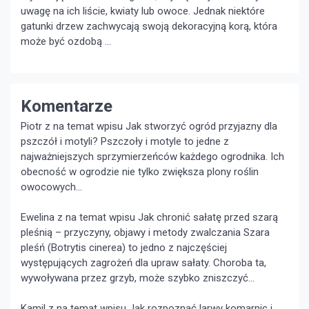
uwagę na ich liście, kwiaty lub owoce. Jednak niektóre
gatunki drzew zachwycają swoją dekoracyjną korą, która
może być ozdobą …
Komentarze
Piotr z na temat wpisu
Jak stworzyć ogród przyjazny dla
pszczół i motyli?
Pszczoły i motyle to jedne z
najważniejszych sprzymierzeńców każdego ogrodnika. Ich
obecność w ogrodzie nie tylko zwiększa plony roślin
owocowych...
Ewelina z na temat wpisu
Jak chronić sałatę przed szarą
pleśnią – przyczyny, objawy i metody zwalczania
Szara
pleśń (Botrytis cinerea) to jedno z najczęściej
występujących zagrożeń dla upraw sałaty. Choroba ta,
wywoływana przez grzyb, może szybko zniszczyć...
Kamil z na temat wpisu
Jak rozpoznać larwy komarnic i