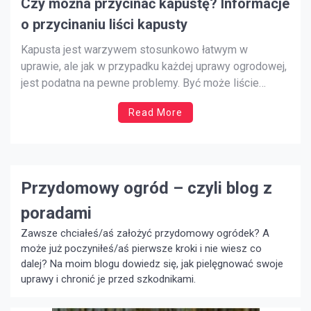
Czy można przycinać kapustę? Informacje
o przycinaniu liści kapusty
Kapusta jest warzywem stosunkowo łatwym w
uprawie, ale jak w przypadku każdej uprawy ogrodowej,
jest podatna na pewne problemy. Być może liście
dotykają ziemi i zaczynają gnić, albo liście zwisają nad
Read More
innymi uprawami, ponieważ roślina jeszcze się nie
rozkrzewiła. Odpowiedź na to pytanie można znaleźć w
przycinaniu liści kapusty, ale […]
Przydomowy ogród – czyli blog z
poradami
Zawsze chciałeś/aś założyć przydomowy ogródek? A
może już poczyniłeś/aś pierwsze kroki i nie wiesz co
dalej? Na moim blogu dowiedz się, jak pielęgnować swoje
uprawy i chronić je przed szkodnikami.