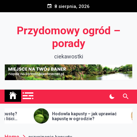
Skip
8 sierpnia, 2026
to
content
Przydomowy ogród –
porady
ciekawostki
tę?
Hodowla kapusty – jak uprawiać
i
kapustę w ogrodzie?
Home
przycinanie kapusty