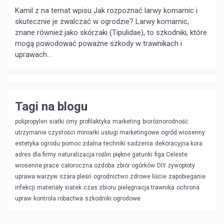
Kamil z na temat wpisu
Jak rozpoznać larwy komarnic i
skutecznie je zwalczać w ogrodzie?
Larwy komarnic,
znane również jako skórzaki (Tipulidae), to szkodniki, które
mogą powodować poważne szkody w trawnikach i
uprawach...
Tagi na blogu
polipropylen siatki
ćmy
profilaktyka
marketing
bioróżnorodność
utrzymanie czystości
miniarki
usługi marketingowe
ogród wiosenny
estetyka ogrodu
pomoc zdalna
techniki sadzenia
dekoracyjna kora
adres dla firmy
naturalizacja roślin
piękne gatunki
figa Celeste
wiosenne prace
całoroczna ozdoba
zbiór ogórków
DIY
żywopłoty
uprawa warzyw
szara pleśń
ogrodnictwo
zdrowe liście
zapobieganie
infekcji
materiały siatek
czas zbioru
pielęgnacja trawnika
ochrona
upraw
kontrola robactwa
szkodniki ogrodowe