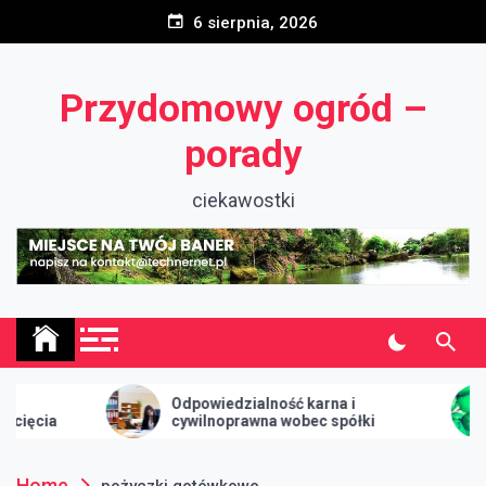
Skip
6 sierpnia, 2026
to
content
Przydomowy ogród –
porady
ciekawostki
Odpowiedzialność karna i
Skąd
cywilnoprawna wobec spółki
uro
Home
pożyczki gotówkowe