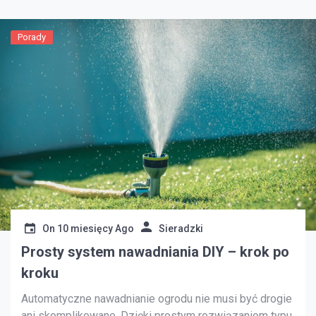
Porady
On
10 miesięcy Ago
Sieradzki
Prosty system nawadniania DIY – krok po
kroku
Automatyczne nawadnianie ogrodu nie musi być drogie
ani skomplikowane. Dzięki prostym rozwiązaniom typu