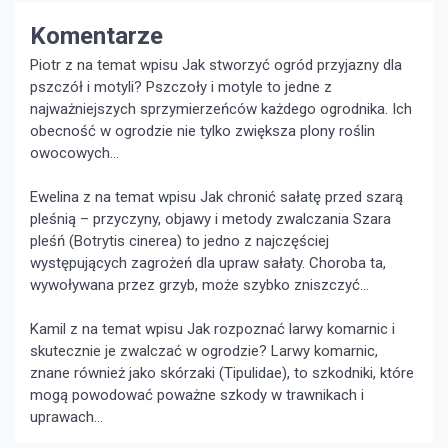
Komentarze
Piotr z na temat wpisu
Jak stworzyć ogród przyjazny dla
pszczół i motyli?
Pszczoły i motyle to jedne z
najważniejszych sprzymierzeńców każdego ogrodnika. Ich
obecność w ogrodzie nie tylko zwiększa plony roślin
owocowych...
Ewelina z na temat wpisu
Jak chronić sałatę przed szarą
pleśnią – przyczyny, objawy i metody zwalczania
Szara
pleśń (Botrytis cinerea) to jedno z najczęściej
występujących zagrożeń dla upraw sałaty. Choroba ta,
wywoływana przez grzyb, może szybko zniszczyć...
Kamil z na temat wpisu
Jak rozpoznać larwy komarnic i
skutecznie je zwalczać w ogrodzie?
Larwy komarnic,
znane również jako skórzaki (Tipulidae), to szkodniki, które
mogą powodować poważne szkody w trawnikach i
uprawach...