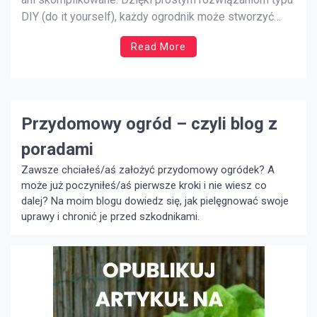
DIY (do it yourself), każdy ogrodnik może stworzyć
skuteczny system, który zapewni roślinom
Read More
odpowiednią ilość wody, ograniczając przy tym straty i
wysiłek związany z codziennym podlewaniem. W tym
artykule przedstawiamy praktyczny przewodnik, jak
samodzielnie zaprojektować i wykonać […]
Przydomowy ogród – czyli blog z
poradami
Zawsze chciałeś/aś założyć przydomowy ogródek? A
może już poczyniłeś/aś pierwsze kroki i nie wiesz co
dalej? Na moim blogu dowiedz się, jak pielęgnować swoje
uprawy i chronić je przed szkodnikami.