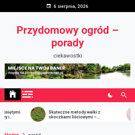
Skip
6 sierpnia, 2026
to
content
Przydomowy ogród –
porady
ciekawostki
mi
Skuteczne metody walki z
Wir
skoczkami liściowymi –
szkodnikami ogrodowymi
Home
ogród