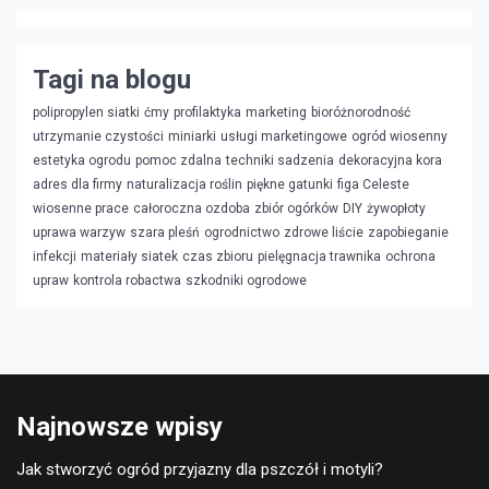
Tagi na blogu
polipropylen siatki
ćmy
profilaktyka
marketing
bioróżnorodność
utrzymanie czystości
miniarki
usługi marketingowe
ogród wiosenny
estetyka ogrodu
pomoc zdalna
techniki sadzenia
dekoracyjna kora
adres dla firmy
naturalizacja roślin
piękne gatunki
figa Celeste
wiosenne prace
całoroczna ozdoba
zbiór ogórków
DIY
żywopłoty
uprawa warzyw
szara pleśń
ogrodnictwo
zdrowe liście
zapobieganie
infekcji
materiały siatek
czas zbioru
pielęgnacja trawnika
ochrona
upraw
kontrola robactwa
szkodniki ogrodowe
Najnowsze wpisy
Jak stworzyć ogród przyjazny dla pszczół i motyli?