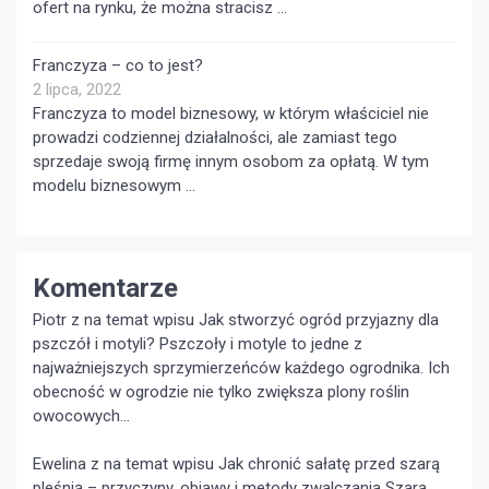
ofert na rynku, że można stracisz …
Franczyza – co to jest?
2 lipca, 2022
Franczyza to model biznesowy, w którym właściciel nie
prowadzi codziennej działalności, ale zamiast tego
sprzedaje swoją firmę innym osobom za opłatą. W tym
modelu biznesowym …
Komentarze
Piotr z na temat wpisu
Jak stworzyć ogród przyjazny dla
pszczół i motyli?
Pszczoły i motyle to jedne z
najważniejszych sprzymierzeńców każdego ogrodnika. Ich
obecność w ogrodzie nie tylko zwiększa plony roślin
owocowych...
Ewelina z na temat wpisu
Jak chronić sałatę przed szarą
pleśnią – przyczyny, objawy i metody zwalczania
Szara