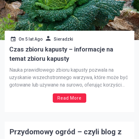
On
5 lat Ago
Sieradzki
Czas zbioru kapusty – informacje na
temat zbioru kapusty
Nauka prawidłowego zbioru kapusty pozwala na
uzyskanie wszechstronnego warzywa, które może być
gotowane lub używane na surowo, oferując korzyści
odżywcze. Wiedza o tym, kiedy zbierać kapustę
Read More
pozwala na uzyskanie najbardziej odżywczych doznań
kulinarnych z tego warzywa. Zbieranie kapusty w
odpowiednim czasie pozwala uzyskać również
najlepszy smak. Zbiory w stosownym czasie […]
Przydomowy ogród – czyli blog z