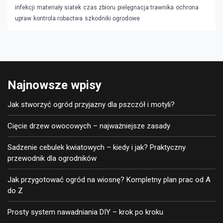
infekcji
materiały siatek
czas zbioru
pielęgnacja trawnika
ochrona
upraw
kontrola robactwa
szkodniki ogrodowe
Najnowsze wpisy
Jak stworzyć ogród przyjazny dla pszczół i motyli?
Cięcie drzew owocowych – najważniejsze zasady
Sadzenie cebulek kwiatowych – kiedy i jak? Praktyczny
przewodnik dla ogrodników
Jak przygotować ogród na wiosnę? Kompletny plan prac od A
do Z
Prosty system nawadniania DIY – krok po kroku