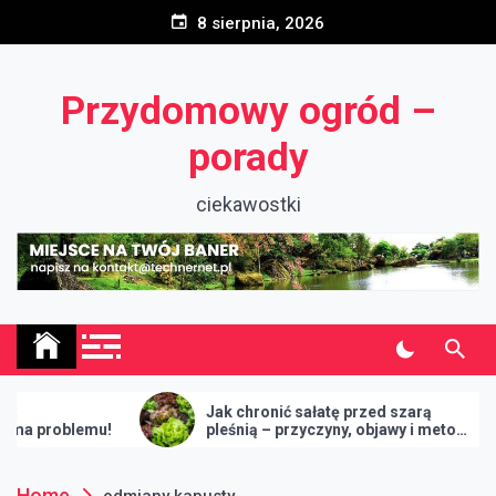
Skip
8 sierpnia, 2026
to
content
Przydomowy ogród –
porady
ciekawostki
Jak chronić sałatę przed szarą
oblemu!
pleśnią – przyczyny, objawy i metody
zwalczania
Home
odmiany kapusty