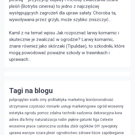
pleśń (Botrytis cinerea) to jedno z najczęściej
występujących zagrożeń dla upraw sałaty. Choroba ta,
wywoływana przez grzyb, może szybko zniszczyć...
Kamil z na temat wpisu
Jak rozpoznać larwy komarnic i
skutecznie je zwalczać w ogrodzie?
Larwy komarnic,
znane również jako skórzaki (Tipulidae), to szkodniki, które
mogą powodować poważne szkody w trawnikach i
uprawach...
Tagi na blogu
polipropylen siatki
ćmy
profilaktyka
marketing
bioróżnorodność
utrzymanie czystości
miniarki
usługi marketingowe
ogród wiosenny
estetyka ogrodu
pomoc zdalna
techniki sadzenia
dekoracyjna kora
adres dla firmy
naturalizacja roślin
piękne gatunki
figa Celeste
wiosenne prace
całoroczna ozdoba
zbiór ogórków
DIY
żywopłoty
uprawa warzyw
szara pleśń
ogrodnictwo
zdrowe liście
zapobieganie