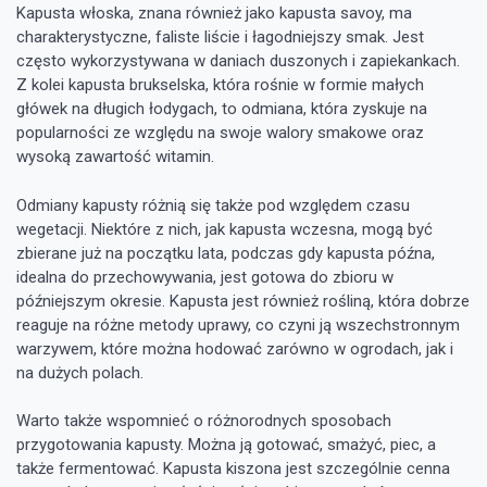
Kapusta włoska, znana również jako kapusta savoy, ma
charakterystyczne, faliste liście i łagodniejszy smak. Jest
często wykorzystywana w daniach duszonych i zapiekankach.
Z kolei kapusta brukselska, która rośnie w formie małych
główek na długich łodygach, to odmiana, która zyskuje na
popularności ze względu na swoje walory smakowe oraz
wysoką zawartość witamin.
Odmiany kapusty różnią się także pod względem czasu
wegetacji. Niektóre z nich, jak kapusta wczesna, mogą być
zbierane już na początku lata, podczas gdy kapusta późna,
idealna do przechowywania, jest gotowa do zbioru w
późniejszym okresie. Kapusta jest również rośliną, która dobrze
reaguje na różne metody uprawy, co czyni ją wszechstronnym
warzywem, które można hodować zarówno w ogrodach, jak i
na dużych polach.
Warto także wspomnieć o różnorodnych sposobach
przygotowania kapusty. Można ją gotować, smażyć, piec, a
także fermentować. Kapusta kiszona jest szczególnie cenna