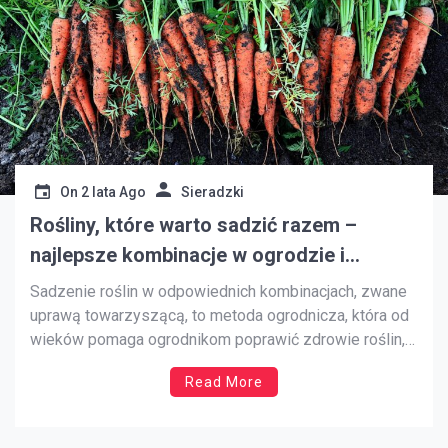
On
2 lata Ago
Sieradzki
Rośliny, które warto sadzić razem –
najlepsze kombinacje w ogrodzie i
warzywniku
Sadzenie roślin w odpowiednich kombinacjach, zwane
uprawą towarzyszącą, to metoda ogrodnicza, która od
wieków pomaga ogrodnikom poprawić zdrowie roślin,
zwiększyć plony i chronić uprawy przed szkodnikami.
Read More
Dzięki odpowiedniemu doborowi gatunków, które
wzajemnie się wspierają, można stworzyć harmonijny
ekosystem w ogrodzie. Niektóre rośliny pomagają