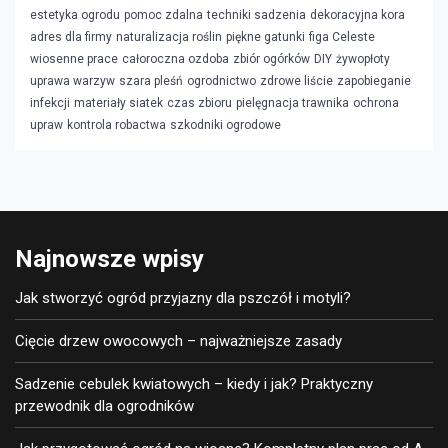
estetyka ogrodu
pomoc zdalna
techniki sadzenia
dekoracyjna kora
adres dla firmy
naturalizacja roślin
piękne gatunki
figa Celeste
wiosenne prace
całoroczna ozdoba
zbiór ogórków
DIY
żywopłoty
uprawa warzyw
szara pleśń
ogrodnictwo
zdrowe liście
zapobieganie
infekcji
materiały siatek
czas zbioru
pielęgnacja trawnika
ochrona
upraw
kontrola robactwa
szkodniki ogrodowe
Najnowsze wpisy
Jak stworzyć ogród przyjazny dla pszczół i motyli?
Cięcie drzew owocowych – najważniejsze zasady
Sadzenie cebulek kwiatowych – kiedy i jak? Praktyczny
przewodnik dla ogrodników