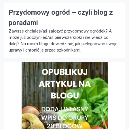
odstraszać szkodniki, inne wzbogacają glebę, a
jeszcze […]
Przydomowy ogród – czyli blog z
poradami
Zawsze chciałeś/aś założyć przydomowy ogródek? A
może już poczyniłeś/aś pierwsze kroki i nie wiesz co
dalej? Na moim blogu dowiedz się, jak pielęgnować swoje
uprawy i chronić je przed szkodnikami.