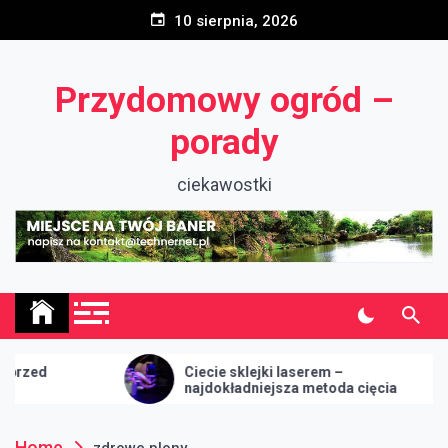
Skip
10 sierpnia, 2026
to
content
Przydomowy ogród –
porady
ciekawostki
Ciecie sklejki laserem –
najdokładniejsza metoda cięcia
Home
zdrowe plony