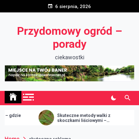
Skip
6 sierpnia, 2026
to
content
Przydomowy ogród –
porady
ciekawostki
ie
Skuteczne metody walki z
skoczkami liściowymi –
szkodnikami ogrodowymi
Home
skuteczna reklama