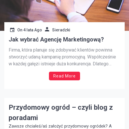
On
4 lata Ago
Sieradzki
Jak wybrać Agencję Marketingową?
Firma, która planuje się zdobywać klientów powinna
stworzyć udaną kampanię promocyjną. Współcześnie
w każdej gałęzi istnieje duża konkurencja. Dlatego
kampanie reklamowe muszą dobrze zaplanowane.
Read More
Samodzielna reklama jest bardzo ciężka do
zorganizowania. W związku z tym dobrze będzie
skorzystać z pomocy specjalistów. Profesjonalna
agencja reklamowa zaplanuje kampanię reklamową w
należyty sposób. […]
Przydomowy ogród – czyli blog z
poradami
Zawsze chciałeś/aś założyć przydomowy ogródek? A