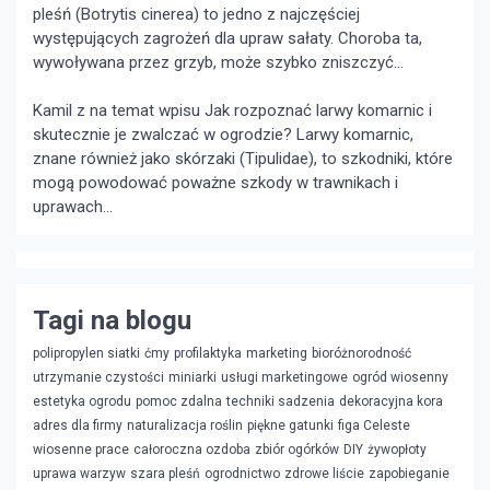
pleśń (Botrytis cinerea) to jedno z najczęściej
występujących zagrożeń dla upraw sałaty. Choroba ta,
wywoływana przez grzyb, może szybko zniszczyć...
Kamil z na temat wpisu
Jak rozpoznać larwy komarnic i
skutecznie je zwalczać w ogrodzie?
Larwy komarnic,
znane również jako skórzaki (Tipulidae), to szkodniki, które
mogą powodować poważne szkody w trawnikach i
uprawach...
Tagi na blogu
polipropylen siatki
ćmy
profilaktyka
marketing
bioróżnorodność
utrzymanie czystości
miniarki
usługi marketingowe
ogród wiosenny
estetyka ogrodu
pomoc zdalna
techniki sadzenia
dekoracyjna kora
adres dla firmy
naturalizacja roślin
piękne gatunki
figa Celeste
wiosenne prace
całoroczna ozdoba
zbiór ogórków
DIY
żywopłoty
uprawa warzyw
szara pleśń
ogrodnictwo
zdrowe liście
zapobieganie