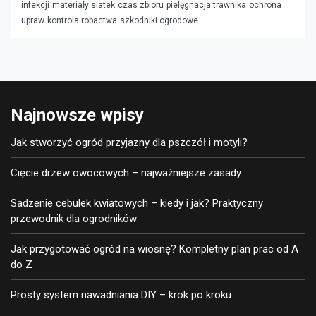
infekcji
materiały siatek
czas zbioru
pielęgnacja trawnika
ochrona
upraw
kontrola robactwa
szkodniki ogrodowe
Najnowsze wpisy
Jak stworzyć ogród przyjazny dla pszczół i motyli?
Cięcie drzew owocowych – najważniejsze zasady
Sadzenie cebulek kwiatowych – kiedy i jak? Praktyczny
przewodnik dla ogrodników
Jak przygotować ogród na wiosnę? Kompletny plan prac od A
do Z
Prosty system nawadniania DIY – krok po kroku