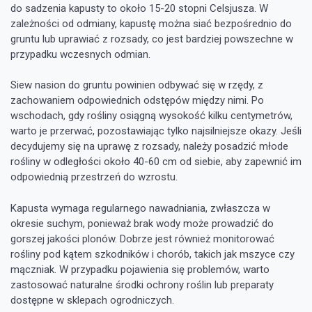
do sadzenia kapusty to około 15-20 stopni Celsjusza. W
zależności od odmiany, kapustę można siać bezpośrednio do
gruntu lub uprawiać z rozsady, co jest bardziej powszechne w
przypadku wczesnych odmian.
Siew nasion do gruntu powinien odbywać się w rzędy, z
zachowaniem odpowiednich odstępów między nimi. Po
wschodach, gdy rośliny osiągną wysokość kilku centymetrów,
warto je przerwać, pozostawiając tylko najsilniejsze okazy. Jeśli
decydujemy się na uprawę z rozsady, należy posadzić młode
rośliny w odległości około 40-60 cm od siebie, aby zapewnić im
odpowiednią przestrzeń do wzrostu.
Kapusta wymaga regularnego nawadniania, zwłaszcza w
okresie suchym, ponieważ brak wody może prowadzić do
gorszej jakości plonów. Dobrze jest również monitorować
rośliny pod kątem szkodników i chorób, takich jak mszyce czy
mączniak. W przypadku pojawienia się problemów, warto
zastosować naturalne środki ochrony roślin lub preparaty
dostępne w sklepach ogrodniczych.