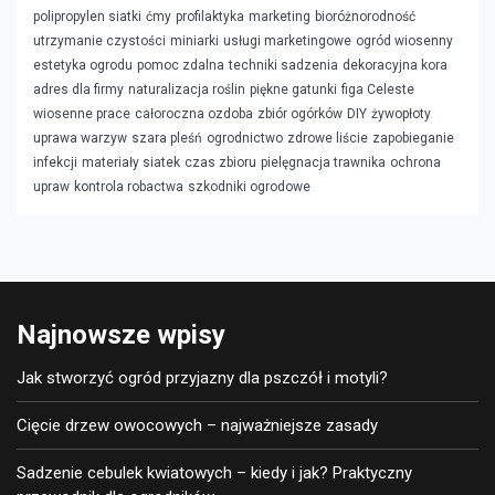
polipropylen siatki
ćmy
profilaktyka
marketing
bioróżnorodność
utrzymanie czystości
miniarki
usługi marketingowe
ogród wiosenny
estetyka ogrodu
pomoc zdalna
techniki sadzenia
dekoracyjna kora
adres dla firmy
naturalizacja roślin
piękne gatunki
figa Celeste
wiosenne prace
całoroczna ozdoba
zbiór ogórków
DIY
żywopłoty
uprawa warzyw
szara pleśń
ogrodnictwo
zdrowe liście
zapobieganie
infekcji
materiały siatek
czas zbioru
pielęgnacja trawnika
ochrona
upraw
kontrola robactwa
szkodniki ogrodowe
Najnowsze wpisy
Jak stworzyć ogród przyjazny dla pszczół i motyli?
Cięcie drzew owocowych – najważniejsze zasady
Sadzenie cebulek kwiatowych – kiedy i jak? Praktyczny