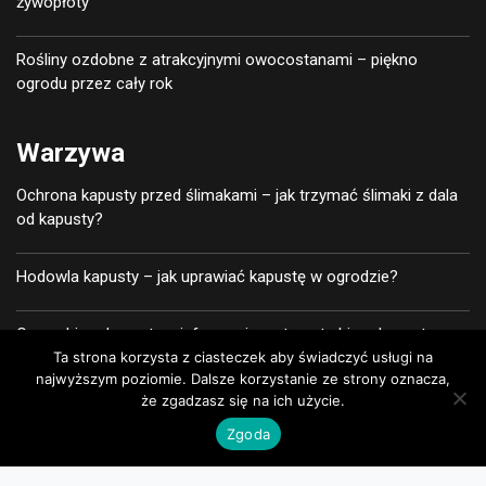
żywopłoty
Rośliny ozdobne z atrakcyjnymi owocostanami – piękno
ogrodu przez cały rok
Warzywa
Ochrona kapusty przed ślimakami – jak trzymać ślimaki z dala
od kapusty?
Hodowla kapusty – jak uprawiać kapustę w ogrodzie?
Czas zbioru kapusty – informacje na temat zbioru kapusty
Ta strona korzysta z ciasteczek aby świadczyć usługi na
najwyższym poziomie. Dalsze korzystanie ze strony oznacza,
W jaki sposób pielęgnować i uprawiać kapustę pekińską?
że zgadzasz się na ich użycie.
Zgoda