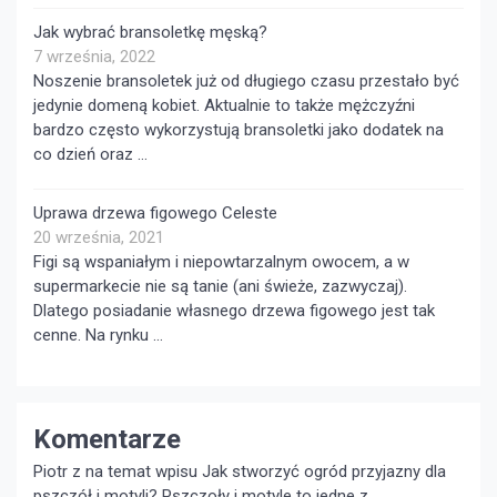
Jak wybrać bransoletkę męską?
7 września, 2022
Noszenie bransoletek już od długiego czasu przestało być
jedynie domeną kobiet. Aktualnie to także mężczyźni
bardzo często wykorzystują bransoletki jako dodatek na
co dzień oraz …
Uprawa drzewa figowego Celeste
20 września, 2021
Figi są wspaniałym i niepowtarzalnym owocem, a w
supermarkecie nie są tanie (ani świeże, zazwyczaj).
Dlatego posiadanie własnego drzewa figowego jest tak
cenne. Na rynku …
Komentarze
Piotr z na temat wpisu
Jak stworzyć ogród przyjazny dla
pszczół i motyli?
Pszczoły i motyle to jedne z