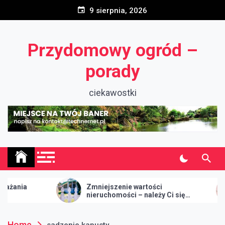
Skip
9 sierpnia, 2026
to
content
Przydomowy ogród –
porady
ciekawostki
Zmniejszenie wartości
Wi
nieruchomości – należy Ci się
odszkodowanie
Home
sadzenie kapusty