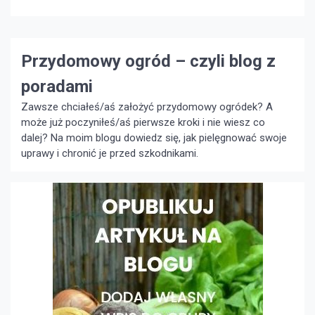
najbardziej, nagrodzi Cię niesamowitym warzywem,
które jest świetne w sałatkach, kapuście kiszonej i
niezliczonych […]
Przydomowy ogród – czyli blog z
poradami
Zawsze chciałeś/aś założyć przydomowy ogródek? A
może już poczyniłeś/aś pierwsze kroki i nie wiesz co
dalej? Na moim blogu dowiedz się, jak pielęgnować swoje
uprawy i chronić je przed szkodnikami.