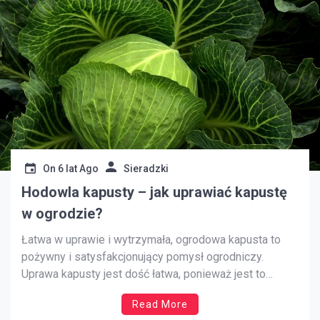
On
6 lat Ago
Sieradzki
Hodowla kapusty – jak uprawiać kapustę
w ogrodzie?
Łatwa w uprawie i wytrzymała, ogrodowa kapusta to
pożywny i satysfakcjonujący pomysł ogrodniczy.
Uprawa kapusty jest dość łatwa, ponieważ jest to
wytrzymałe i niezbyt wybredne warzywo. Wiedza o
Read More
tym, kiedy sadzić kapustę i jakie warunki lubi