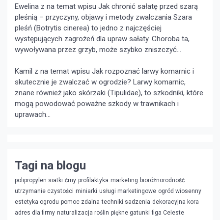
Ewelina z na temat wpisu
Jak chronić sałatę przed szarą
pleśnią – przyczyny, objawy i metody zwalczania
Szara
pleśń (Botrytis cinerea) to jedno z najczęściej
występujących zagrożeń dla upraw sałaty. Choroba ta,
wywoływana przez grzyb, może szybko zniszczyć...
Kamil z na temat wpisu
Jak rozpoznać larwy komarnic i
skutecznie je zwalczać w ogrodzie?
Larwy komarnic,
znane również jako skórzaki (Tipulidae), to szkodniki, które
mogą powodować poważne szkody w trawnikach i
uprawach...
Tagi na blogu
polipropylen siatki
ćmy
profilaktyka
marketing
bioróżnorodność
utrzymanie czystości
miniarki
usługi marketingowe
ogród wiosenny
estetyka ogrodu
pomoc zdalna
techniki sadzenia
dekoracyjna kora
adres dla firmy
naturalizacja roślin
piękne gatunki
figa Celeste