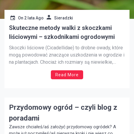
On
2 lata Ago
Sieradzki
Skuteczne metody walki z skoczkami
liściowymi – szkodnikami ogrodowymi
Skoczki liściowe (Cicadellidae) to drobne owady, które
mogą powodować znaczące uszkodzenia w ogrodzie i
na plantacjach. Chociaż ich rozmiary są niewielkie,
szkody wyrządzane przez skoczki mogą być poważne
Read More
– od osłabienia roślin po obniżenie jakości owoców i
warzyw. W artykule dowiesz się, jak rozpoznać skoczki
liściowe, jakie zagrożenia niosą dla […]
Przydomowy ogród – czyli blog z
poradami
Zawsze chciałeś/aś założyć przydomowy ogródek? A
może już poczyniłeś/aś pierwsze kroki i nie wiesz co