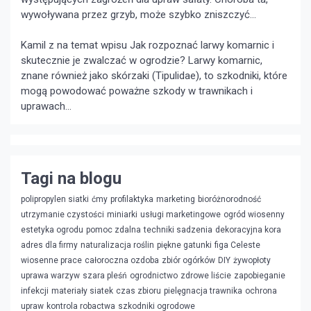
wywoływana przez grzyb, może szybko zniszczyć...
Kamil z na temat wpisu
Jak rozpoznać larwy komarnic i
skutecznie je zwalczać w ogrodzie?
Larwy komarnic,
znane również jako skórzaki (Tipulidae), to szkodniki, które
mogą powodować poważne szkody w trawnikach i
uprawach...
Tagi na blogu
polipropylen siatki
ćmy
profilaktyka
marketing
bioróżnorodność
utrzymanie czystości
miniarki
usługi marketingowe
ogród wiosenny
estetyka ogrodu
pomoc zdalna
techniki sadzenia
dekoracyjna kora
adres dla firmy
naturalizacja roślin
piękne gatunki
figa Celeste
wiosenne prace
całoroczna ozdoba
zbiór ogórków
DIY
żywopłoty
uprawa warzyw
szara pleśń
ogrodnictwo
zdrowe liście
zapobieganie
infekcji
materiały siatek
czas zbioru
pielęgnacja trawnika
ochrona
upraw
kontrola robactwa
szkodniki ogrodowe