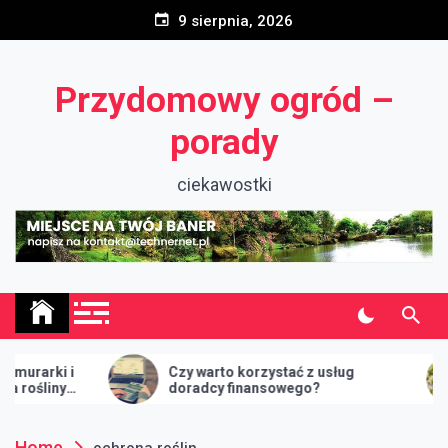
Skip
9 sierpnia, 2026
to
content
Przydomowy ogród –
porady
ciekawostki
i i
Czy warto korzystać z usług
Ja
ny
doradcy finansowego?
psz
Home
ochrona roślin