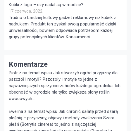
Kubki z logo – czy nadal są w modzie?
17 czerwca, 2022
Trudno o bardziej kultowy gadżet reklamowy niż kubek z
nadrukiem. Produkt ten zyskał swoją popularność dzięki
uniwersalności, bowiem odpowiada potrzebom każdej
grupy potencjalnych klientów. Konsumenci …
Komentarze
Piotr z na temat wpisu
Jak stworzyć ogród przyjazny dla
pszczół i motyli?
Pszczoły i motyle to jedne z
najważniejszych sprzymierzeńców każdego ogrodnika. Ich
obecność w ogrodzie nie tylko zwiększa plony roślin
owocowych...
Ewelina z na temat wpisu
Jak chronić sałatę przed szarą
pleśnią – przyczyny, objawy i metody zwalczania
Szara
pleśń (Botrytis cinerea) to jedno z najczęściej
występujących zagrożeń dla upraw sałaty. Choroba ta,