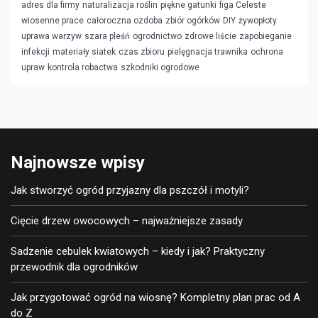
adres dla firmy
naturalizacja roślin
piękne gatunki
figa Celeste
wiosenne prace
całoroczna ozdoba
zbiór ogórków
DIY
żywopłoty
uprawa warzyw
szara pleśń
ogrodnictwo
zdrowe liście
zapobieganie
infekcji
materiały siatek
czas zbioru
pielęgnacja trawnika
ochrona
upraw
kontrola robactwa
szkodniki ogrodowe
Najnowsze wpisy
Jak stworzyć ogród przyjazny dla pszczół i motyli?
Cięcie drzew owocowych – najważniejsze zasady
Sadzenie cebulek kwiatowych – kiedy i jak? Praktyczny
przewodnik dla ogrodników
Jak przygotować ogród na wiosnę? Kompletny plan prac od A
do Z