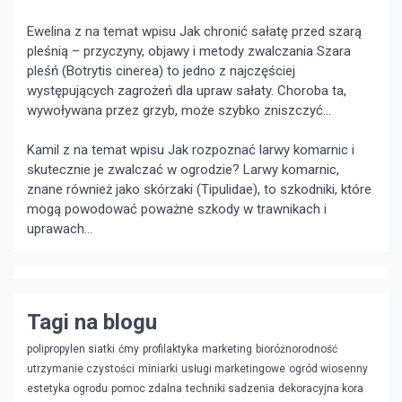
Ewelina z na temat wpisu
Jak chronić sałatę przed szarą
pleśnią – przyczyny, objawy i metody zwalczania
Szara
pleśń (Botrytis cinerea) to jedno z najczęściej
występujących zagrożeń dla upraw sałaty. Choroba ta,
wywoływana przez grzyb, może szybko zniszczyć...
Kamil z na temat wpisu
Jak rozpoznać larwy komarnic i
skutecznie je zwalczać w ogrodzie?
Larwy komarnic,
znane również jako skórzaki (Tipulidae), to szkodniki, które
mogą powodować poważne szkody w trawnikach i
uprawach...
Tagi na blogu
polipropylen siatki
ćmy
profilaktyka
marketing
bioróżnorodność
utrzymanie czystości
miniarki
usługi marketingowe
ogród wiosenny
estetyka ogrodu
pomoc zdalna
techniki sadzenia
dekoracyjna kora