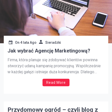
On
4 lata Ago
Sieradzki
Jak wybrać Agencję Marketingową?
Firma, która planuje się zdobywać klientów powinna
stworzyć udaną kampanię promocyjną. Współcześnie
w każdej gałęzi istnieje duża konkurencja. Dlatego
kampanie reklamowe muszą dobrze zaplanowane.
Read More
Samodzielna reklama jest bardzo ciężka do
zorganizowania. W związku z tym dobrze będzie
skorzystać z pomocy specjalistów. Profesjonalna
agencja reklamowa zaplanuje kampanię reklamową w
należyty sposób. […]
Przydomowy ogród – czyli blog z