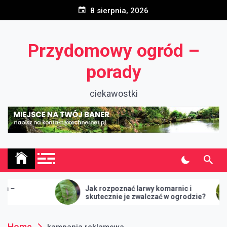
Skip
8 sierpnia, 2026
to
content
Przydomowy ogród –
porady
ciekawostki
Jak rozpoznać larwy komarnic i
Up
skutecznie je zwalczać w ogrodzie?
Home
kampania reklamowa