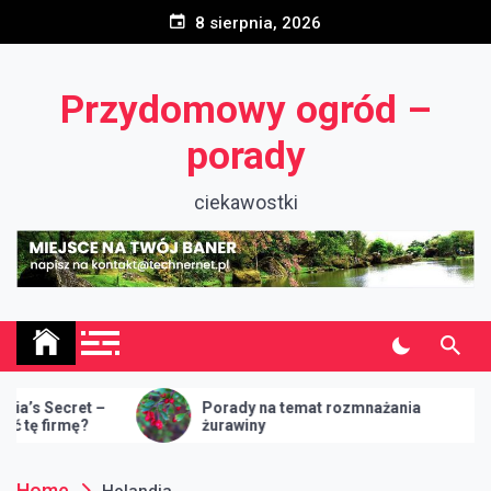
Skip
8 sierpnia, 2026
to
content
Przydomowy ogród –
porady
ciekawostki
ecret –
Porady na temat rozmnażania
rmę?
żurawiny
Home
Holandia