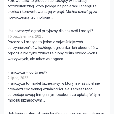
Fotowoltaika to proces zachodzący w instalacji
fotowoltaicznej, który polega na pobieraniu energii ze
słońca i konwertowania jej w prąd. Można uznać ją za
nowoczesną technologię …
Jak stworzyć ogród przyjazny dla pszczół i motyli?
15 października, 2025
Pszczoły i motyle to jedne z najważniejszych
sprzymierzeńców każdego ogrodnika. Ich obecność w
ogrodzie nie tylko zwiększa plony roślin owocowych i
warzywnych, ale także wzbogaca …
Franczyza – co to jest?
2 lipca, 2022
Franczyza to model biznesowy, w którym właściciel nie
prowadzi codziennej działalności, ale zamiast tego
sprzedaje swoją firmę innym osobom za opłatą. W tym
modelu biznesowym …
Ustalanie i zatwierdzanie taryfy za zbiorowe zaopatrzenie