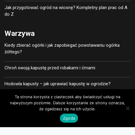
Jak przygotować ogród na wiosnę? Kompletny plan prac od A
do Z
Warzywa
Kiedy zbierać ogórki i jak zapobiegać powstawaniu ogórka
żółtego?
Chroń swoją kapustę przed robakami i ćmami
Hodowla kapusty – jak uprawiać kapustę w ogrodzie?
Ta strona korzysta z ciasteczek aby świadczyć usługi na
Ochrona kapusty przed ślimakami – jak trzymać ślimaki z dala
najwyższym poziomie. Dalsze korzystanie ze strony oznacza,
od kapusty?
że zgadzasz się na ich użycie.
Zgoda
Copyright All right reserved
|
Przydomowy ogród – porady