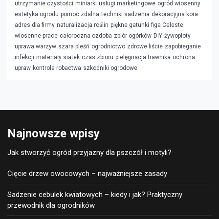
utrzymanie czystości
miniarki
usługi marketingowe
ogród wiosenny
estetyka ogrodu
pomoc zdalna
techniki sadzenia
dekoracyjna kora
adres dla firmy
naturalizacja roślin
piękne gatunki
figa Celeste
wiosenne prace
całoroczna ozdoba
zbiór ogórków
DIY
żywopłoty
uprawa warzyw
szara pleśń
ogrodnictwo
zdrowe liście
zapobieganie
infekcji
materiały siatek
czas zbioru
pielęgnacja trawnika
ochrona
upraw
kontrola robactwa
szkodniki ogrodowe
Najnowsze wpisy
Jak stworzyć ogród przyjazny dla pszczół i motyli?
Cięcie drzew owocowych – najważniejsze zasady
Sadzenie cebulek kwiatowych – kiedy i jak? Praktyczny
przewodnik dla ogrodników