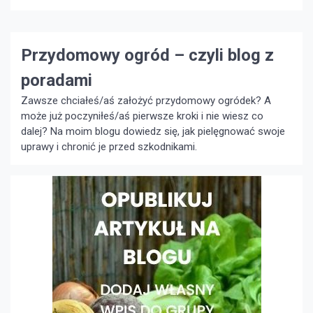
wyborem. To szansa na wygodniejszą podróż. Dobrze
będzie z tego skorzystać. […]
Przydomowy ogród – czyli blog z
poradami
Zawsze chciałeś/aś założyć przydomowy ogródek? A
może już poczyniłeś/aś pierwsze kroki i nie wiesz co
dalej? Na moim blogu dowiedz się, jak pielęgnować swoje
uprawy i chronić je przed szkodnikami.