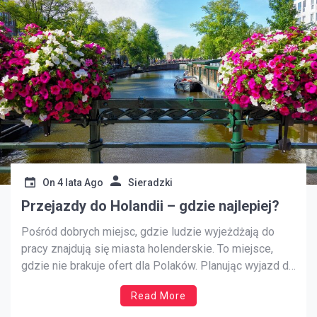
On
4 lata Ago
Sieradzki
Przejazdy do Holandii – gdzie najlepiej?
Pośród dobrych miejsc, gdzie ludzie wyjeżdżają do
pracy znajdują się miasta holenderskie. To miejsce,
gdzie nie brakuje ofert dla Polaków. Planując wyjazd do
Niderlandów trzeba zaplanować wygodną podróż.
Read More
odpowiednim pomyśle będzie wyjazd przewozami
grupowymi. Busy do Holandii będą najlepszym