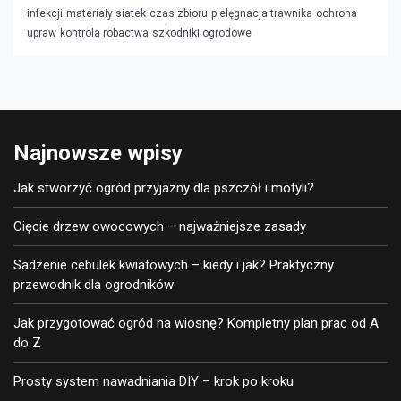
infekcji
materiały siatek
czas zbioru
pielęgnacja trawnika
ochrona
upraw
kontrola robactwa
szkodniki ogrodowe
Najnowsze wpisy
Jak stworzyć ogród przyjazny dla pszczół i motyli?
Cięcie drzew owocowych – najważniejsze zasady
Sadzenie cebulek kwiatowych – kiedy i jak? Praktyczny
przewodnik dla ogrodników
Jak przygotować ogród na wiosnę? Kompletny plan prac od A
do Z
Prosty system nawadniania DIY – krok po kroku