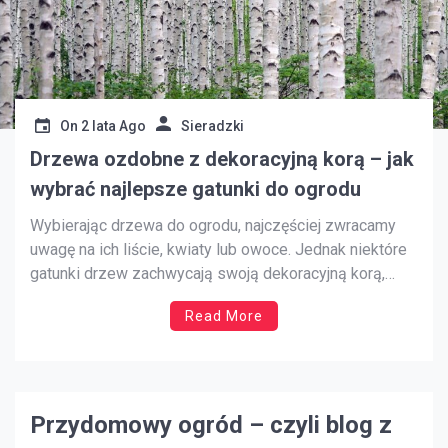
On
2 lata Ago
Sieradzki
Drzewa ozdobne z dekoracyjną korą – jak
wybrać najlepsze gatunki do ogrodu
Wybierając drzewa do ogrodu, najczęściej zwracamy
uwagę na ich liście, kwiaty lub owoce. Jednak niektóre
gatunki drzew zachwycają swoją dekoracyjną korą,
która może być ozdobą ogrodu przez cały rok, nawet
Read More
zimą, gdy inne rośliny tracą liście. Ciekawa faktura,
kolor czy łuszcząca się kora dodają ogrodowi
niepowtarzalnego charakteru i stają się […]
Przydomowy ogród – czyli blog z