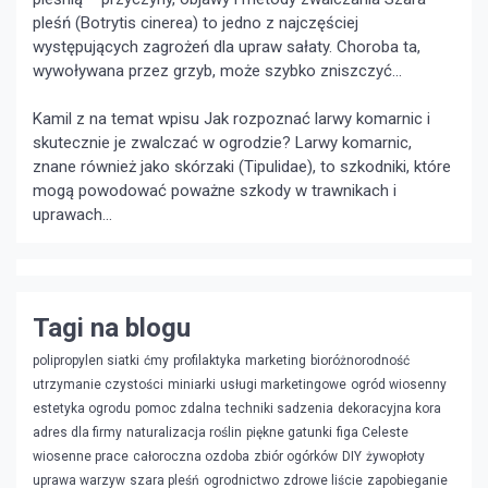
pleśń (Botrytis cinerea) to jedno z najczęściej
występujących zagrożeń dla upraw sałaty. Choroba ta,
wywoływana przez grzyb, może szybko zniszczyć...
Kamil z na temat wpisu
Jak rozpoznać larwy komarnic i
skutecznie je zwalczać w ogrodzie?
Larwy komarnic,
znane również jako skórzaki (Tipulidae), to szkodniki, które
mogą powodować poważne szkody w trawnikach i
uprawach...
Tagi na blogu
polipropylen siatki
ćmy
profilaktyka
marketing
bioróżnorodność
utrzymanie czystości
miniarki
usługi marketingowe
ogród wiosenny
estetyka ogrodu
pomoc zdalna
techniki sadzenia
dekoracyjna kora
adres dla firmy
naturalizacja roślin
piękne gatunki
figa Celeste
wiosenne prace
całoroczna ozdoba
zbiór ogórków
DIY
żywopłoty
uprawa warzyw
szara pleśń
ogrodnictwo
zdrowe liście
zapobieganie