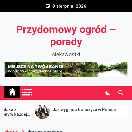
Skip
9 sierpnia, 2026
to
content
Przydomowy ogród –
porady
ciekawostki
z
Jak wygląda franczyza w Polsce
każdej
Home
drzewa ozdobne