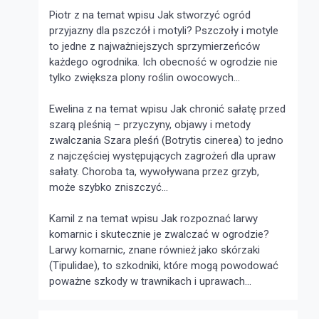
Piotr z na temat wpisu
Jak stworzyć ogród
przyjazny dla pszczół i motyli?
Pszczoły i motyle
to jedne z najważniejszych sprzymierzeńców
każdego ogrodnika. Ich obecność w ogrodzie nie
tylko zwiększa plony roślin owocowych...
Ewelina z na temat wpisu
Jak chronić sałatę przed
szarą pleśnią – przyczyny, objawy i metody
zwalczania
Szara pleśń (Botrytis cinerea) to jedno
z najczęściej występujących zagrożeń dla upraw
sałaty. Choroba ta, wywoływana przez grzyb,
może szybko zniszczyć...
Kamil z na temat wpisu
Jak rozpoznać larwy
komarnic i skutecznie je zwalczać w ogrodzie?
Larwy komarnic, znane również jako skórzaki
(Tipulidae), to szkodniki, które mogą powodować
poważne szkody w trawnikach i uprawach...