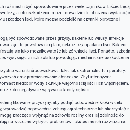
ch roślinach i być spowodowane przez wiele czynników. Liście, będ
tosyntezy, a ich uszkodzenie może prowadzić do obniżenia wydajnośc
uszkodzeń liści, które można podzielić na czynniki biotyczne i
mogą być spowodowane przez grzyby, bakterie lub wirusy. Infekcje
rowadząc do powstawania plam, nekroz czy opadania liści. Bakterie
tują się jako mozaikowatość lub żółknięcie liści. Ponadto, szkodn
ście, wysysając z nich soki lub powodując mechaniczne uszkodzenia.
orzystne warunki środowiskowe, takie jak ekstremalne temperatury,
żywczych oraz promieniowanie słoneczne. Zbyt intensywne
iast niedobór wody skutkuje wilgotnością liści i ich więdnięciem.
co z kolei negatywnie wpływa na kondycję liści.
zidentyfikowanie przyczyny, aby podjąć odpowiednie kroki w celu
y, wprowadzić odpowiednie zabiegi agrotechniczne lub skorzystać z
a mogą znacząco wpłynąć na zdrowie rośliny oraz jej zdolność do
alają na wczesne wykrycie problemów i skuteczne ich rozwiązanie.