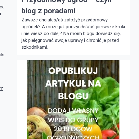
ące
blog z poradami
i
Zawsze chciałeś/aś założyć przydomowy
ogródek? A może już poczyniłeś/aś pierwsze kroki
i nie wiesz co dalej? Na moim blogu dowiedz się,
jak pielęgnować swoje uprawy i chronić je przed
szkodnikami.
iki
 Z