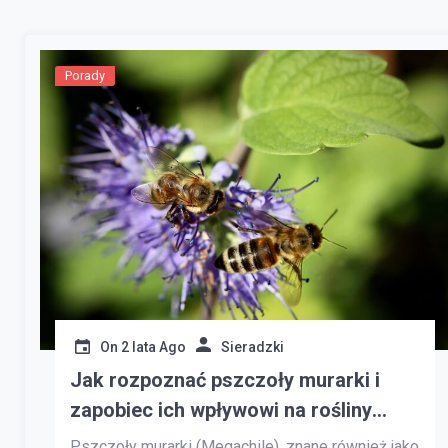
Porady
On
2 lata Ago
Sieradzki
Jak rozpoznać pszczoły murarki i
zapobiec ich wpływowi na rośliny
ogrodowe?
Pszczoły murarki (Megachile), znane również jako