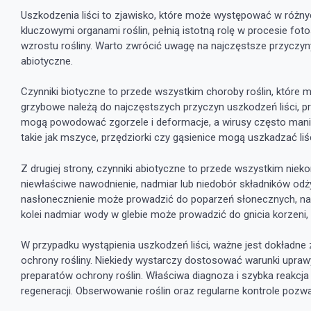
Uszkodzenia liści to zjawisko, które może występować w różny
kluczowymi organami roślin, pełnią istotną rolę w procesie fo
wzrostu rośliny. Warto zwrócić uwagę na najczęstsze przyczyny 
abiotyczne.
Czynniki biotyczne to przede wszystkim choroby roślin, które 
grzybowe należą do najczęstszych przyczyn uszkodzeń liści, p
mogą powodować zgorzele i deformacje, a wirusy często manifes
takie jak mszyce, przędziorki czy gąsienice mogą uszkadzać li
Z drugiej strony, czynniki abiotyczne to przede wszystkim niek
niewłaściwe nawodnienie, nadmiar lub niedobór składników od
nasłonecznienie może prowadzić do poparzeń słonecznych, natom
kolei nadmiar wody w glebie może prowadzić do gnicia korzeni, 
W przypadku wystąpienia uszkodzeń liści, ważne jest dokładne 
ochrony rośliny. Niekiedy wystarczy dostosować warunki upraw
preparatów ochrony roślin. Właściwa diagnoza i szybka reakcj
regeneracji. Obserwowanie roślin oraz regularne kontrole pozw