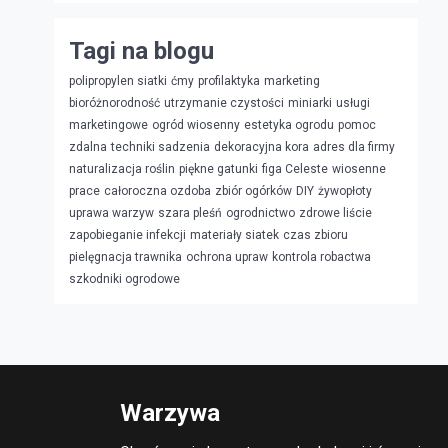
Tagi na blogu
polipropylen siatki
ćmy
profilaktyka
marketing
bioróżnorodność
utrzymanie czystości
miniarki
usługi
marketingowe
ogród wiosenny
estetyka ogrodu
pomoc
zdalna
techniki sadzenia
dekoracyjna kora
adres dla firmy
naturalizacja roślin
piękne gatunki
figa Celeste
wiosenne
prace
całoroczna ozdoba
zbiór ogórków
DIY
żywopłoty
uprawa warzyw
szara pleśń
ogrodnictwo
zdrowe liście
zapobieganie infekcji
materiały siatek
czas zbioru
pielęgnacja trawnika
ochrona upraw
kontrola robactwa
szkodniki ogrodowe
Warzywa