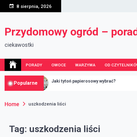
Skip
8 sierpnia, 2026
to
content
Przydomowy ogród – pora
ciekawostki
PORADY
OWOCE
WARZYWA
OD CZYTELNIK
Jaki tytoń papierosowy wybrać?
Wi
Popularne
Home
uszkodzenia liści
Tag:
uszkodzenia liści