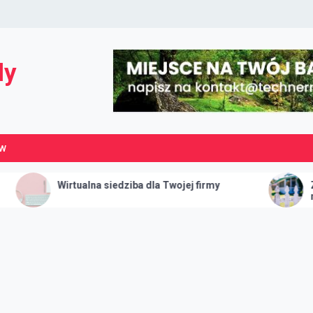
dy
ÓW
rtualna siedziba dla Twojej firmy
Zmniejszenie w
należy Ci się 