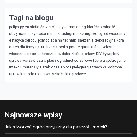
Tagi na blogu
polipropylen siatki
ćmy
profilaktyka
marketing
bioróżnorodność
utrzymanie czystości
miniarki
usługi marketingowe
ogród wiosenny
estetyka ogrodu
pomoc zdalna
techniki sadzenia
dekoracyjna kora
adres dla firmy
naturalizacja roślin
piękne gatunki
figa Celeste
wiosenne prace
całoroczna ozdoba
zbiór ogórków
DIY
żywopłoty
uprawa warzyw
szara pleśń
ogrodnictwo
zdrowe liście
zapobieganie
infekcji
materiały siatek
czas zbioru
pielęgnacja trawnika
ochrona
upraw
kontrola robactwa
szkodniki ogrodowe
Najnowsze wpisy
Jak stworzyć ogród przyjazny dla pszczół i motyli?