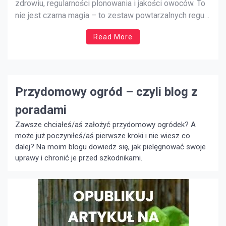
zdrowiu, regularności plonowania i jakości owoców. To
nie jest czarna magia – to zestaw powtarzalnych reguł,
które stosujemy w odpowiednim terminie i z właściwą
Read More
intensywnością. Poniżej znajdziesz kompletny,
praktyczny przewodnik: narzędzia, terminy dla
poszczególnych gatunków, techniki cięcia,
prowadzenie młodych drzew na formy korony, […]
Przydomowy ogród – czyli blog z
poradami
Zawsze chciałeś/aś założyć przydomowy ogródek? A
może już poczyniłeś/aś pierwsze kroki i nie wiesz co
dalej? Na moim blogu dowiedz się, jak pielęgnować swoje
uprawy i chronić je przed szkodnikami.