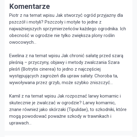
Komentarze
Piotr z na temat wpisu
Jak stworzyć ogród przyjazny dla
pszczół i motyli?
Pszczoły i motyle to jedne z
najważniejszych sprzymierzeńców każdego ogrodnika. Ich
obecność w ogrodzie nie tylko zwiększa plony roślin
owocowych...
Ewelina z na temat wpisu
Jak chronić sałatę przed szarą
pleśnią – przyczyny, objawy i metody zwalczania
Szara
pleśń (Botrytis cinerea) to jedno z najczęściej
występujących zagrożeń dla upraw sałaty. Choroba ta,
wywoływana przez grzyb, może szybko zniszczyć...
Kamil z na temat wpisu
Jak rozpoznać larwy komarnic i
skutecznie je zwalczać w ogrodzie?
Larwy komarnic,
znane również jako skórzaki (Tipulidae), to szkodniki, które
mogą powodować poważne szkody w trawnikach i
uprawach...