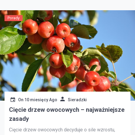
Porady
On
10 miesięcy Ago
Sieradzki
Cięcie drzew owocowych – najważniejsze
zasady
Cięcie drzew owocowych decyduje o sile wzrostu,