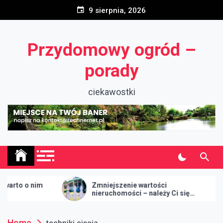
Skip
9 sierpnia, 2026
to
content
Przydomowy ogród –
porady
ciekawostki
o nim
Zmniejszenie wartości
nieruchomości – należy Ci się
odszkodowanie
Home
techniki cięcia