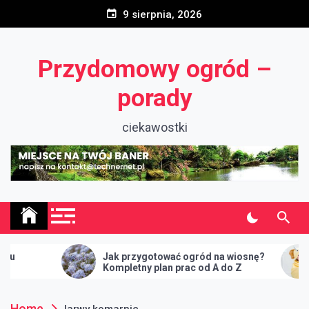
Skip
9 sierpnia, 2026
to
content
Przydomowy ogród –
porady
ciekawostki
Jak przygotować ogród na wiosnę?
Ręczn
Kompletny plan prac od A do Z
kaptu
kąpiel
Home
larwy komarnic