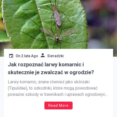
On
2 lata Ago
Sieradzki
Jak rozpoznać larwy komarnic i
skutecznie je zwalczać w ogrodzie?
Larwy komarnic, znane również jako skórzaki
(Tipulidae), to szkodniki, które mogą powodować
poważne szkody w trawnikach i uprawach ogrodowych.
Te niepozorne larwy, będące stadium rozwojowym
Read More
komarnic, żyją w glebie i żerują na korzeniach traw oraz
innych roślin, co prowadzi do ich osłabienia, a nawet