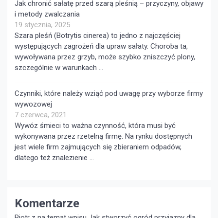
Jak chronić sałatę przed szarą pleśnią – przyczyny, objawy
i metody zwalczania
19 stycznia, 2025
Szara pleśń (Botrytis cinerea) to jedno z najczęściej
występujących zagrożeń dla upraw sałaty. Choroba ta,
wywoływana przez grzyb, może szybko zniszczyć plony,
szczególnie w warunkach …
Czynniki, które należy wziąć pod uwagę przy wyborze firmy
wywozowej
7 czerwca, 2021
Wywóz śmieci to ważna czynność, która musi być
wykonywana przez rzetelną firmę. Na rynku dostępnych
jest wiele firm zajmujących się zbieraniem odpadów,
dlatego też znalezienie …
Komentarze
Piotr z na temat wpisu
Jak stworzyć ogród przyjazny dla