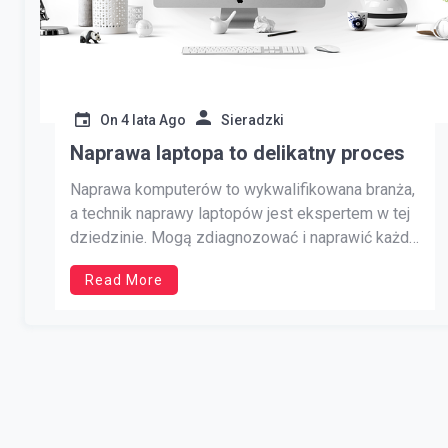
On
4 lata Ago
Sieradzki
Naprawa laptopa to delikatny proces
Naprawa komputerów to wykwalifikowana branża,
a technik naprawy laptopów jest ekspertem w tej
dziedzinie. Mogą zdiagnozować i naprawić każdy
problem z laptopem, od prostego problemu z
Read More
oprogramowaniem po zepsuty ekran. Istnieje
wiele różnych sposobów naprawy komputera:
możesz zabrać go do najbliższego serwisu
komputerowego, możesz skorzystać z usług
firmy zajmującej się […]