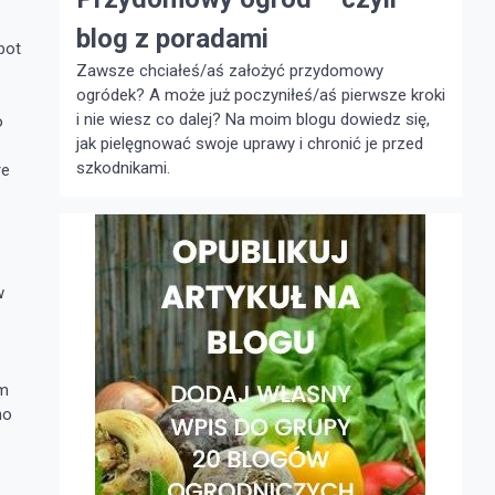
blog z poradami
pot
Zawsze chciałeś/aś założyć przydomowy
ogródek? A może już poczyniłeś/aś pierwsze kroki
i nie wiesz co dalej? Na moim blogu dowiedz się,
o
jak pielęgnować swoje uprawy i chronić je przed
szkodnikami.
re
w
em
no