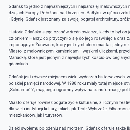
Gdańsk to jedno z najważniejszych i najbardziej malowniczych mi
dziejach Europy. Położone nad brzegiem Bałtyku, w ujściu rzeki
i Gdynię. Gdańsk jest znany ze swojej bogatej architektury, zr
Historia Gdańska sięga czasów średniowiecza, kiedy to był on 
członkiem Hanzy, co przyczyniło się do jego rozwinięcia ora
imponującym Żurawiem, który jest symbolem miasta i jednym z
Miasto, z malowniczymi kamienicami i wąskimi uliczkami, przyc
Mariacką, która jest jednym z największych kościołów ceglanyc
gdańskich.
Gdańsk jest również miejscem wielu wydarzeń historycznych, 
polskiej pamięci narodowej. W 1980 roku miały tutaj miejsce st
„Solidarność”, mającego ogromny wpływ na transformację polit
Miasto oferuje również bogate życie kulturalne, z licznymi fes
dla wielu instytucji kultury, takich jak Teatr Wybrzeże, Filhar
mieszkańców, jak i turystów.
Dzięki swojemu położeniu nad morzem, Gdańsk oferuje także lic