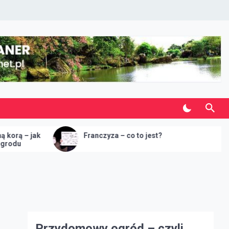
Franczyza – co to jest?
J
za
o
Przydomowy ogród – czyli