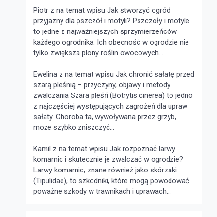
Piotr z na temat wpisu
Jak stworzyć ogród
przyjazny dla pszczół i motyli?
Pszczoły i motyle
to jedne z najważniejszych sprzymierzeńców
każdego ogrodnika. Ich obecność w ogrodzie nie
tylko zwiększa plony roślin owocowych...
Ewelina z na temat wpisu
Jak chronić sałatę przed
szarą pleśnią – przyczyny, objawy i metody
zwalczania
Szara pleśń (Botrytis cinerea) to jedno
z najczęściej występujących zagrożeń dla upraw
sałaty. Choroba ta, wywoływana przez grzyb,
może szybko zniszczyć...
Kamil z na temat wpisu
Jak rozpoznać larwy
komarnic i skutecznie je zwalczać w ogrodzie?
Larwy komarnic, znane również jako skórzaki
(Tipulidae), to szkodniki, które mogą powodować
poważne szkody w trawnikach i uprawach...