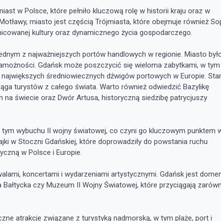
ast w Polsce, które pełniło kluczową rolę w historii kraju oraz w
 Motławy, miasto jest częścią Trójmiasta, które obejmuje również So
óżnicowanej kultury oraz dynamicznego życia gospodarczego.
jednym z najważniejszych portów handlowych w regionie. Miasto był
z zamożności. Gdańsk może poszczycić się wieloma zabytkami, w tym
 największych średniowiecznych dźwigów portowych w Europie. Sta
iąga turystów z całego świata. Warto również odwiedzić Bazylikę
h na świecie oraz Dwór Artusa, historyczną siedzibę patrycjuszy
w tym wybuchu II wojny światowej, co czyni go kluczowym punktem 
rajki w Stoczni Gdańskiej, które doprowadziły do powstania ruchu
yczną w Polsce i Europie.
tiwalami, koncertami i wydarzeniami artystycznymi. Gdańsk jest dom
monia Bałtycka czy Muzeum II Wojny Światowej, które przyciągają zarów
zne atrakcje związane z turystyką nadmorską, w tym plaże, port i