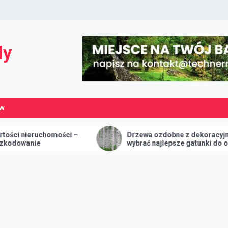
dy
ÓW
homości –
Drzewa ozdobne z dekoracyjną korą – jak
wybrać najlepsze gatunki do ogrodu