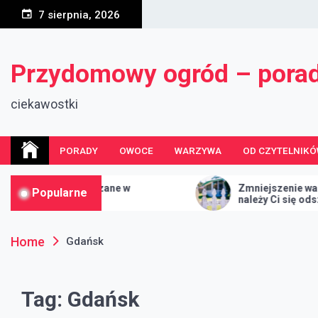
Skip
7 sierpnia, 2026
to
content
Przydomowy ogród – pora
ciekawostki
PORADY
OWOCE
WARZYWA
OD CZYTELNIK
tki skórzane w
Zmniejszenie wartości nieruc
Popularne
 kupić?
należy Ci się odszkodowanie
Home
Gdańsk
Tag:
Gdańsk