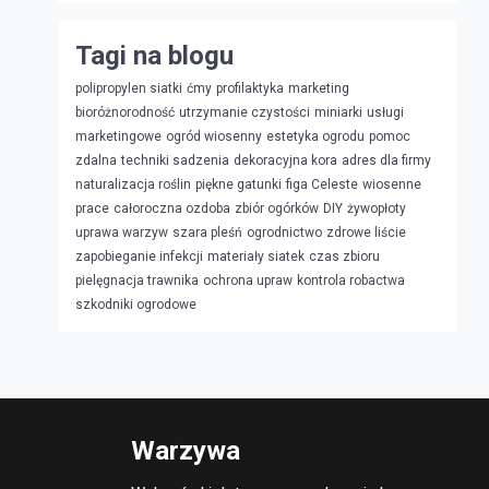
Tagi na blogu
polipropylen siatki
ćmy
profilaktyka
marketing
bioróżnorodność
utrzymanie czystości
miniarki
usługi
marketingowe
ogród wiosenny
estetyka ogrodu
pomoc
zdalna
techniki sadzenia
dekoracyjna kora
adres dla firmy
naturalizacja roślin
piękne gatunki
figa Celeste
wiosenne
prace
całoroczna ozdoba
zbiór ogórków
DIY
żywopłoty
uprawa warzyw
szara pleśń
ogrodnictwo
zdrowe liście
zapobieganie infekcji
materiały siatek
czas zbioru
pielęgnacja trawnika
ochrona upraw
kontrola robactwa
szkodniki ogrodowe
Warzywa